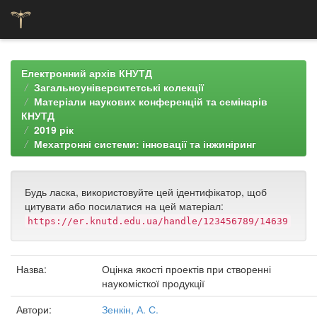
Skip
navigation
Електронний архів КНУТД
Загальноуніверситетські колекції
Матеріали наукових конференцій та семінарів
КНУТД
2019 рік
Мехатронні системи: інновації та інжиніринг
Будь ласка, використовуйте цей ідентифікатор, щоб
цитувати або посилатися на цей матеріал:
https://er.knutd.edu.ua/handle/123456789/14639
Назва:
Оцінка якості проектів при створенні
наукомісткої продукції
Автори:
Зенкін, А. С.