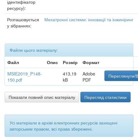
ідентифікатор
ресурсу):
Розташовується
Мехатронні системи: інновації та інжиніринг
у зібраннях:
Файли цього матеріалу:
Файл
Опис
Розмір
Формат
MSIE2019_P148-
413,19
Adobe
Переглянути/В
150.pdf
kB
PDF
Показати повний опис матеріалу
Перегляд статистики
Усі матеріали в архіві електронних ресурсів захищені
авторським правом, всі права збережені.