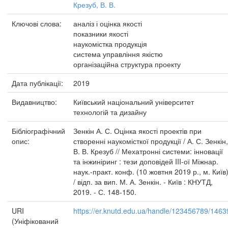
Крезуб, В. В.
Ключові слова:
аналіз і оцінка якості
показники якості
наукомістка продукція
система управління якістю
організаційна структура проекту
Дата публікації:
2019
Видавництво:
Київський національний університет
технологій та дизайну
Бібліографічний
Зенкін А. С. Оцінка якості проектів при
опис:
створенні наукомісткої продукції / А. С. Зенкін,
В. В. Крезуб // Мехатронні системи: інновації
та інжиніринг : тези доповідей III-ої Міжнар.
наук.-практ. конф. (10 жовтня 2019 р., м. Київ
/ відп. за вип. М. А. Зенкін. - Київ : КНУТД,
2019. - С. 148-150.
URI
https://er.knutd.edu.ua/handle/123456789/1463
(Уніфікований