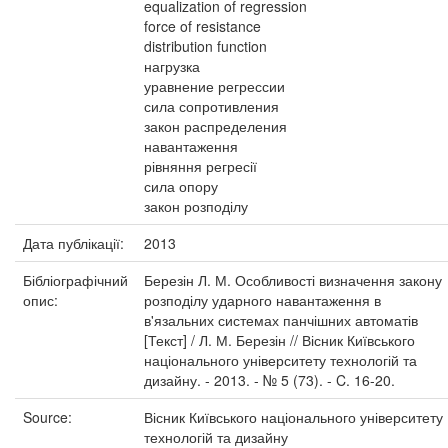
equalization of regression
force of resistance
distribution function
нагрузка
уравнение регрессии
сила сопротивления
закон распределения
навантаження
рівняння регресії
сила опору
закон розподілу
Дата публікації:
2013
Бібліографічний
Березін Л. М. Особливості визначення закону
опис:
розподілу ударного навантаження в
в'язальних системах панчішних автоматів
[Текст] / Л. М. Березін // Вісник Київського
національного університету технологій та
дизайну. - 2013. - № 5 (73). - C. 16-20.
Source:
Вісник Київського національного університету
технологій та дизайну