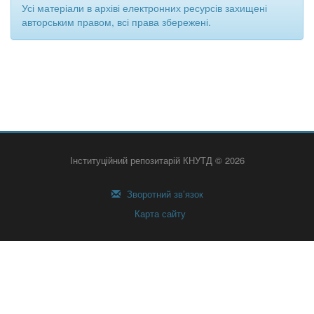
Усі матеріали в архіві електронних ресурсів захищені
авторським правом, всі права збережені.
Інституційний репозитарій КНУТД © 2026
Зворотний зв’язок
Карта сайту