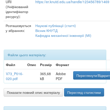
URI
https://er.knutd.edu.ua/handle/123456789/1469
(Уніфікований
ідентифікатор
ресурсу):
Розташовується
Наукові публікації (статті)
у зібраннях:
Вісник КНУТД
Кафедра механічної інженерії (МІ)
Файли цього матеріалу:
Файл
Опис
Розмір
Формат
V73_P016-
365,68
Adobe
Переглянути/Відкрит
020.pdf
kB
PDF
Показати повний опис матеріалу
Перегляд статистики