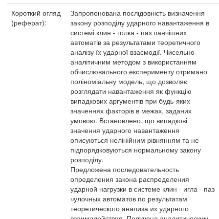
Короткий огляд
Запропонована послідовність визначення
(реферат):
закону розподілу ударного навантаження в
системі клин - голка - паз панчішних
автоматів за результатами теоретичного
аналізу їх ударної взаємодії. Чисельно-
аналітичним методом з використанням
обчислювального експерименту отримано
поліноміальну модель, що дозволяє
розглядати навантаження як функцію
випадкових аргументів при будь-яких
значеннях факторів в межах, заданих
умовою. Встановлено, що випадкові
значення ударного навантаження
описуються нелінійним рівнянням та не
підпорядковуються нормальному закону
розподілу.
Предложена последовательность
определения закона распределения
ударной нагрузки в системе клин - игла - паз
чулочных автоматов по результатам
теоретического анализа их ударного
взаимодействия. Получена аналитическим