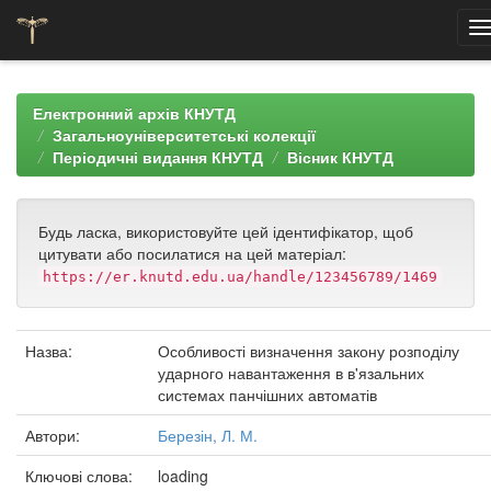
Skip
navigation
Електронний архів КНУТД
Загальноуніверситетські колекції
Періодичні видання КНУТД
Вісник КНУТД
Будь ласка, використовуйте цей ідентифікатор, щоб
цитувати або посилатися на цей матеріал:
https://er.knutd.edu.ua/handle/123456789/1469
Назва:
Особливості визначення закону розподілу
ударного навантаження в в'язальних
системах панчішних автоматів
Автори:
Березін, Л. М.
Ключові слова:
loading