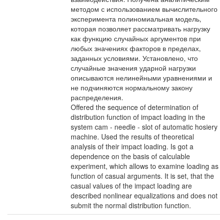
методом с использованием вычислительного
эксперимента полиномиальная модель,
которая позволяет рассматривать нагрузку
как функцию случайных аргументов при
любых значениях факторов в пределах,
заданных условиями. Установлено, что
случайные значения ударной нагрузки
описываются нелинейными уравнениями и
не подчиняются нормальному закону
распределения.
Offered the sequence of determination of
distribution function of impact loading in the
system cam - needle - slot of automatic hosiery
machine. Used the results of theoretical
analysis of their impact loading. Is got a
dependence on the basis of calculable
experiment, which allows to examine loading as
function of casual arguments. It is set, that the
casual values of the impact loading are
described nonlinear equalizations and does not
submit the normal distribution function.