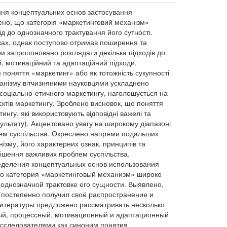
ення концептуальних основ застосування
ено, що категорія «маркетинговий механізм»
ід до однозначного трактування його сутності.
ках, однак поступово отримав поширення та
ри запропоновано розглядати декілька підходів до
, мотиваційний та адаптаційний підходи.
поняття «маркетинг» або як тотожність сукупності
ханізму вітчизняними науковцями ускладнено
ї соціально-етичного маркетингу, наголошується на
єктів маркетингу. Зроблено висновок, що поняття
ингу, які використовують відповідні важелі та
зультату). Акцентовано увагу на широкому діапазоні
лем суспільства. Окреслено напрями подальших
зму, його характерних ознак, принципів та
ішення важливих проблем суспільства.
ределения концептуальных основ использования
то категория «маркетинговый механизм» широко
к однозначной трактовке его сущности. Выявлено,
 постепенно получил своё распространение и
литературы предложено рассматривать несколько
ный, процессный, мотивационный и адаптационный
исследователями как синоним понятия