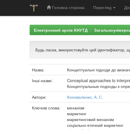
Головна сторінка
Перегляд
До
Skip
navigation
Електронний архів КНУТД
Загальноуніверси
Будь ласка, використовуйте цей ідентифікатор, 
Назва:
Концептуальні підходи до визнач
Інші назви:
Conceptual approaches to interpr
Концептуальные подходы к опр
Автори:
Коноваленко, А. С.
Ключові слова:
механізм
маркетинг
маркетинговий механізм
соціально-етичний маркетинг