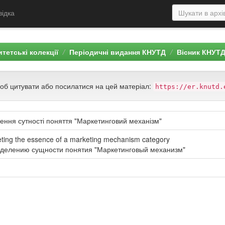
відка
тетські колекції
Періодичні видання КНУТД
Вісник КНУТ
щоб цитувати або посилатися на цей матеріал:
https://er.knutd.
ення сутності поняття "Маркетинговий механізм"
eting the essence of a marketing mechanism category
еделению сущности понятия "Маркетинговый механизм"