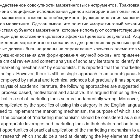
ождественное совокупности маркетинговых инструментов. Трактовк
ена спецификой использования данной категории в англоязычной 
о маркетинга, отмечена необходимость функционирования маркетин
ов маркетинга. Сделан вывод, что понятие «маркетинговый механи
ствия субъектов маркетинга, которые используют соответствующие
акции для достижения целевого эффекта (целевого результата). А
именения маркетингового механизма для решения актуальных про
рые должны быть нацелены на определение ключевых элементов ма
функционирования для формирования научной основы его примен
a critical review and content analysis of scholarly literature to identify
marketing mechanism" by economists. It is reported that the "marketing
meanings. However, there is still no single approach to an unambiguous in
employed by natural and technical sciences but gradually it has spread a
alysis of academic literature, the following approaches are suggested 
 process-based, motivational and adaptive. It is argued that using th
ntical to a set of marketing tools seems fundamentally wrong. Moreover,
complicated by the specifics of using this category in the English languag
 need to implement the marketing mechanism, the purpose of which is t
hat the concept of "marketing mechanism" should be considered as a s
appropriate leverages and marketing tools in their chain reaction to ac
 opportunities of practical application of the marketing mechanism to 
her research which should be aimed at identifying the key elements of th