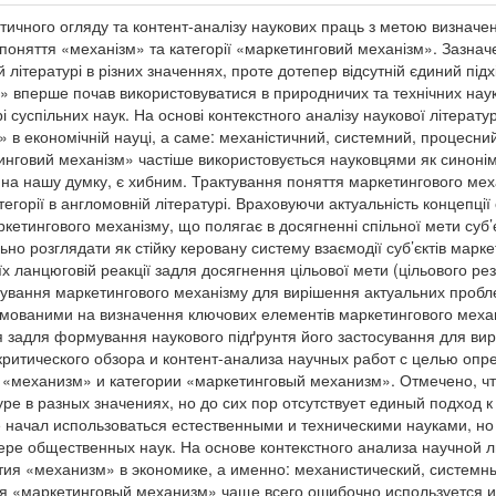
итичного огляду та контент-аналізу наукових праць з метою визнач
поняття «механізм» та категорії «маркетинговий механізм». Зазнач
 літературі в різних значеннях, проте дотепер відсутній єдиний підх
» вперше почав використовуватися в природничих та технічних нау
 суспільних наук. На основі контекстного аналізу наукової літерату
 в економічній науці, а саме: механістичний, системний, процесний
нговий механізм» частіше використовується науковцями як синонім 
, на нашу думку, є хибним. Трактування поняття маркетингового ме
тегорії в англомовній літературі. Враховуючи актуальність концепці
кетингового механізму, що полягає в досягненні спільної мети суб’
о розглядати як стійку керовану систему взаємодії суб’єктів маркет
їх ланцюговій реакції задля досягнення цільової мети (цільового ре
сування маркетингового механізму для вирішення актуальних проб
мованими на визначення ключових елементів маркетингового механі
 задля формування наукового підґрунтя його застосування для вир
критического обзора и контент-анализа научных работ с целью оп
«механизм» и категории «маркетинговый механизм». Отмечено, ч
уре в разных значениях, но до сих пор отсутствует единый подход 
 начал использоваться естественными и техническими науками, но
ре общественных наук. На основе контекстного анализа научной 
тия «механизм» в экономике, а именно: механистический, систем
рия «маркетинговый механизм» чаще всего ошибочно используется 