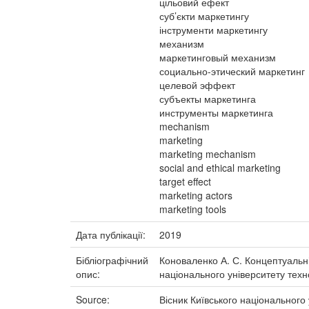
цільовий ефект
суб’єкти маркетингу
інструменти маркетингу
механизм
маркетинговый механизм
социально-этический маркетинг
целевой эффект
субъекты маркетинга
инструменты маркетинга
mechanism
marketing
marketing mechanism
social and ethical marketing
target effect
marketing actors
marketing tools
Дата публікації:
2019
Бібліографічний
Коноваленко А. С. Концептуальні 
опис:
національного університету технол
Source:
Вісник Київського національного 