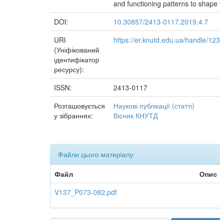
and functioning patterns to shape th
DOI:
10.30857/2413-0117.2019.4.7
URI
https://er.knutd.edu.ua/handle/1
(Уніфікований
ідентифікатор
ресурсу):
ISSN:
2413-0117
Розташовується
Наукові публікації (статті)
у зібраннях:
Вісник КНУТД
Файли цього матеріалу:
Файл
Опис
V137_P073-082.pdf