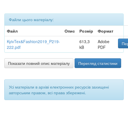
Файли цього матеріалу:
Файл
Опис
Розмір
Формат
KyivTex&Fashion2019_P219-
613,3
Adobe
Пер
222.pdf
kB
PDF
Показати повний опис матеріалу
Перегляд статистики
Усі матеріали в архіві електронних ресурсів захищені
авторським правом, всі права збережені.