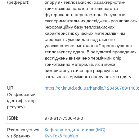
(реферат):
опору як теплозахисної характеристики
трикотажних полотен плюшевого та
футерованого переплетень. Результати
експериментальних досліджень розширюють
інформаційну базу теплозахисних
характеристик сучасних матеріалів чим
створюють умови для подальшого
удосконалення методології прогнозування
теплозахисту одягу. В результаті проведених
досліджень визначено термічний опір
трикотажних матеріалів, якій може
використовуватися при розрахунках
загального термічного опору пакетів одягу.
URI
https://er.knutd.edu.ua/handle/123456789/1480
(Уніфікований
ідентифікатор
ресурсу):
ISBN:
978-617-7506-46-0
Розташовується
Кафедра моди та стилю (МС)
у зібраннях:
KyivTex&Fashion