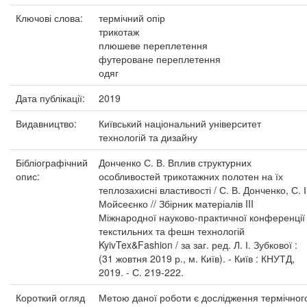
Ключові слова:
термічний опір
трикотаж
плюшеве переплетення
футероване переплетення
одяг
Дата публікації:
2019
Видавництво:
Київський національний університет
технологій та дизайну
Бібліографічний
Донченко С. В. Вплив структурних
опис:
особливостей трикотажних полотен на їх
теплозахисні властивості / С. В. Донченко, С. І
Мойсеєнко // Збірник матеріалів III
Міжнародної науково-практичної конференції
текстильних та фешн технологій
KyivTex&Fashion / за заг. ред. Л. І. Зубкової :
(31 жовтня 2019 р., м. Київ). - Київ : КНУТД,
2019. - С. 219-222.
Короткий огляд
Метою даної роботи є дослідження термічног