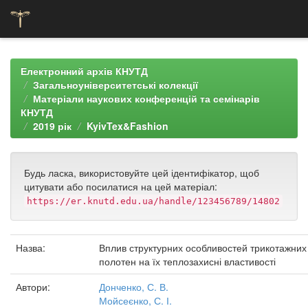
Skip
navigation
Електронний архів КНУТД
Загальноуніверситетські колекції
Матеріали наукових конференцій та семінарів
КНУТД
2019 рік
KyivTex&Fashion
Будь ласка, використовуйте цей ідентифікатор, щоб
цитувати або посилатися на цей матеріал:
https://er.knutd.edu.ua/handle/123456789/14802
Назва:
Вплив структурних особливостей трикотажних
полотен на їх теплозахисні властивості
Автори:
Донченко, С. В.
Мойсеєнко, С. І.