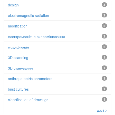
design
3
electromagnetic radiation
2
modification
2
електромагнітне випромінювання
2
модифікація
2
3D scanning
1
3D сканування
1
anthropometric parameters
1
bust cultures
1
classification of drawings
1
далі >