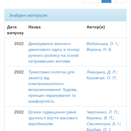
Знайдені матеріали:
Дата
Назва
Автор(и)
випуску
2022
Декорування жіночого
Водзінська, О. І.
;
джинсового одягу в техніці
Ворона, Н. Б.
ручного розпису на основі
петриківських мотивів
2022
Трикотажні полотна для
Левицька, Д. Р.
;
захисту від
Кизимчук, О. П.
електромагнітного
випромінювання: будова,
принцип екранування та
комфортність
2022
Шляхи підвищення рівня
Чертенко, Л. П.
;
зручності взуття масового
Кернеш, В. П.
;
виробництва
Смоленська, Б. І.
;
Бондар, О. І.