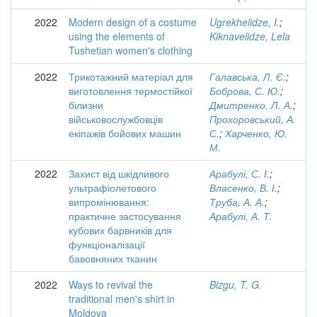
2022
Modern design of a costume
Ugrekhelidze, I.
;
using the elements of
Kiknavelidze, Lela
Tushetian women's clothing
2022
Трикотажний матеріал для
Галавська, Л. Є.
;
виготовлення термостійкої
Боброва, С. Ю.
;
білизни
Дмитренко, Л. А.
;
військовослужбовців
Прохоровський, А.
екіпажів бойових машин
С.
;
Харченко, Ю.
М.
2022
Захист від шкідливого
Арабулі, С. І.
;
ультрафіолетового
Власенко, В. І.
;
випромінювання:
Труба, А. А.
;
практичне застосування
Арабулі, А. Т.
кубових барвників для
функціоналізації
бавовняних тканин
2022
Ways to revival the
Bizgu, T. G.
traditional men's shirt in
Moldova