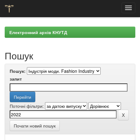
Skip
navigation
Електронний архів КНУТД
Пошук
Пошук:
запит
Поточні фільтри:
Почати новий пошук