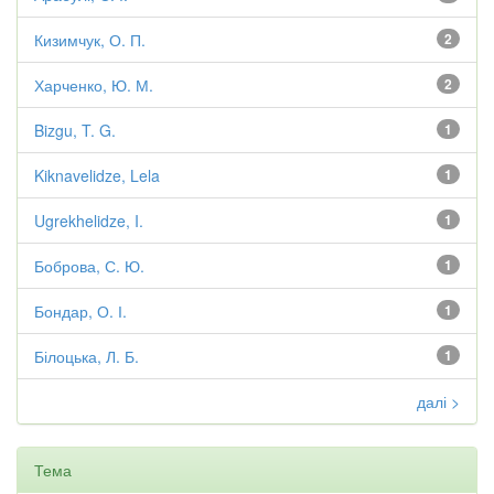
Кизимчук, О. П.
2
Харченко, Ю. М.
2
Bizgu, T. G.
1
Kiknavelidze, Lela
1
Ugrekhelidze, I.
1
Боброва, С. Ю.
1
Бондар, О. І.
1
Білоцька, Л. Б.
1
далі >
Тема