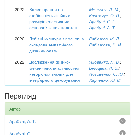
2022
Вплив прання на
Мельник, Л. М.
;
стабільність лінійних
Кизимчук, О. П.
;
розмірів еластичних
Арабулі, С. І.
;
основов’язаних полотен
Арабулі, А. Т.
2022
Луб’яні культури як основна
Рябчиков, М. Л.
;
складова емпатійного
Рябчикова, К. М.
дизайну одягу
2022
Дослідження фізико-
Яковенко, Л. В.
;
механічних властивостей
Білоцька, Л. Б.
;
негорючих тканин для
Лозовенко, С. Ю.
;
інтер’єрного декорування
Харченко, Ю. М.
Перегляд
Автор
Арабулі, А. Т.
2
Арабулі, С. І.
2