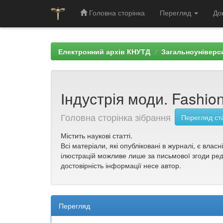
Головна сторінка
Перегляд
До
Skip
navigation
Електронний архів КНУТД
Загальноуніверси
Індустрія моди. Fashion 
Головна сторінка зібрання
Перегляд ст
Містить наукові статті.
Всі матеріали, які опубліковані в журналі, є влас
ілюстрацій можливе лише за письмової згоди реда
достовірність інформації несе автор.
Перегляд