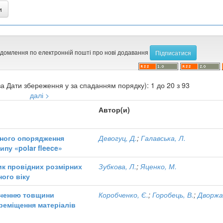
ідомлення по електронній пошті про нові додавання
а Дати збереження у за спаданням порядку): 1 до 20 з 93
далі >
Автор(и)
чного опорядження
Девогуц, Д.
;
Галавська, Л.
пу «polar fleece»
ик провідних розмірних
Зубкова, Л.
;
Яценко, М.
ого віку
аченню товщини
Коробченко, Є.
;
Горобець, В.
;
Дворжак
реміщення матеріалів