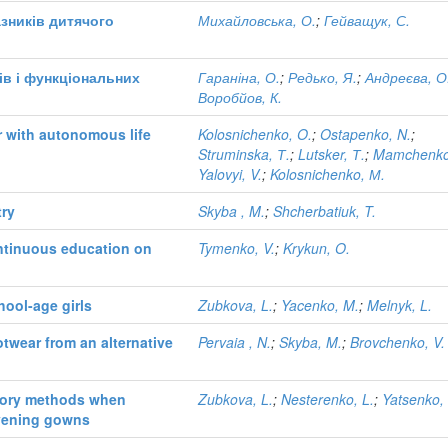
зників дитячого
Михайловська, О.
;
Гейващук, С.
ів і функціональних
Гараніна, О.
;
Редько, Я.
;
Андреєва, О
Воробйов, К.
r with autonomous life
Kolosnichenko, O.
;
Ostapenko, N.
;
Struminska, Т.
;
Lutsker, Т.
;
Mamchenko,
Yalovyi, V.
;
Kolosnichenko, М.
try
Skyba , M.
;
Shcherbatiuk, T.
ntinuous education on
Tymenko, V.
;
Krykun, O.
hool-age girls
Zubkova, L.
;
Yacenko, M.
;
Melnyk, L.
twear from an alternative
Pervaia , N.
;
Skyba, M.
;
Brovchenko, V.
tory methods when
Zubkova, L.
;
Nesterenko, L.
;
Yatsenko,
vening gowns