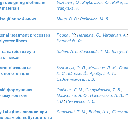
g: designing clothes in
Yezhova , O.
;
Shybovska, Ya.
;
Boiko, D
 materials
Ivanytska, A.
мізації виробничих
Мица, В. В.
;
Рябчиков, М. Л.
terial treatment processes
Redko , Y.
;
Haranina, O.
;
Vardanian, A.
olyester fibers
Romaniuk, Ye.
 та патріотизму в
Бабич, А. І.
;
Липський, Т. М.
;
Білоус, П
стрії моди
мов в’язання на
Кизимчук, О. П.
;
Мельник, Л. М.
;
Гала
их полотен для
Л. Є.
;
Кйосев, Й.
;
Арабулі, А. Т.
;
Садретдінова, Н. В.
асіб формування
Олійник, Г. М.
;
Струмінська, Т. В.
;
очому костюмі
Мамченко, Я. О.
;
Навольська, Л. В.
;
Ф
І. В.
;
Ременєва, Т. В.
 і кінцівок людини при
Липський, Т. М.
;
Бабич, А. І.
;
Ліпський
их розмірів побутового та