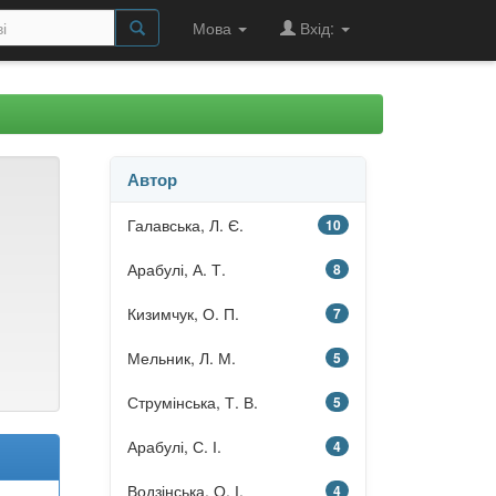
Мова
Вхід:
Автор
Галавська, Л. Є.
10
Арабулі, А. Т.
8
Кизимчук, О. П.
7
и
Мельник, Л. М.
5
Струмінська, Т. В.
5
Арабулі, С. І.
4
Водзінська, О. І.
4