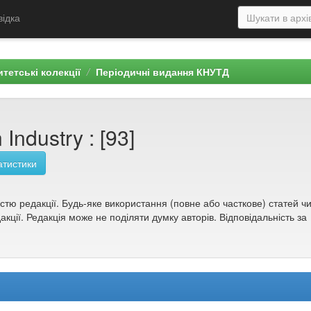
відка
тетські колекції
Періодичні видання КНУТД
Industry : [93]
атистики
ністю редакції. Будь-яке використання (повне або часткове) статей ч
кції. Редакція може не поділяти думку авторів. Відповідальність за