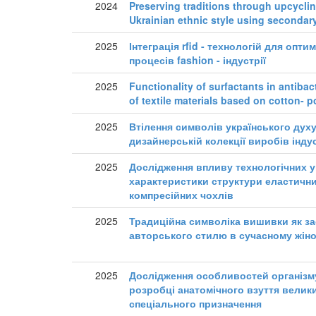
2024
Preserving traditions through upcyclin
Ukrainian ethnic style using secondary
2025
Інтеграція rfid - технологій для опти
процесів fashion - індустрії
2025
Functionality of surfactants in antibac
of textile materials based on cotton- p
2025
Втілення символів українського духу
дизайнерській колекції виробів інду
2025
Дослідження впливу технологічних у
характеристики структури еластичн
компресійних чохлів
2025
Традиційна символіка вишивки як з
авторського стилю в сучасному жін
2025
Дослідження особливостей організму
розробці анатомічного взуття велик
спеціального призначення