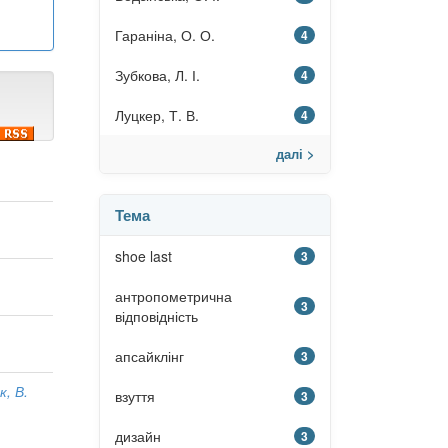
Гараніна, О. О.
4
Зубкова, Л. І.
4
Луцкер, Т. В.
4
далі >
Тема
shoe last
3
антропометрична
3
відповідність
апсайклінг
3
, В.
взуття
3
дизайн
3