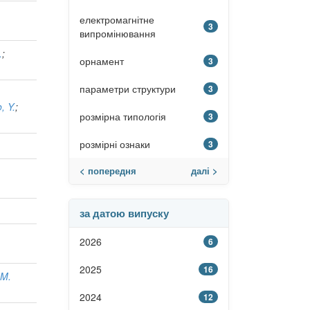
електромагнітне
3
випромінювання
.
;
орнамент
3
параметри структури
3
 Y.
;
розмірна типологія
3
розмірні ознаки
3
< попередня
далі >
за датою випуску
2026
6
2025
16
 M.
2024
12