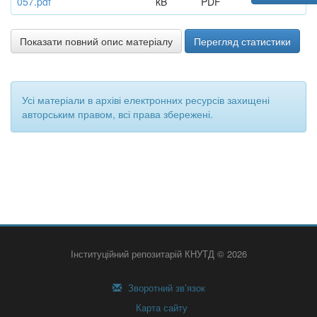
057.pdf
kB
PDF
Показати повний опис матеріалу
Перегляд статистики
Усі матеріали в архіві електронних ресурсів захищені
авторським правом, всі права збережені.
Інституційний репозитарій КНУТД © 2026
Зворотний зв’язок
Карта сайту