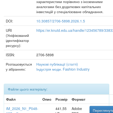
характеристики порівняно з іноземними
аналогами без додаткових капітальних
інвестицій у спеціалізоване обладнання.
DOI:
10.30857/2706-5898.2026.1.5
URI
https://er.knutd.edu.ua/handle/123456789/3383
(Уніфікований
ідентифікатор
ресурсу):
ISSN:
2706-5898
Розташовується
Наукові публікації (статті)
у зібраннях:
Індустрія моди. Fashion Industry
Файли цього матеріалу:
Файл
Опис
Розмір
Формат
ІM_2026_N1_P048-
441,55
Adobe
Переглянути