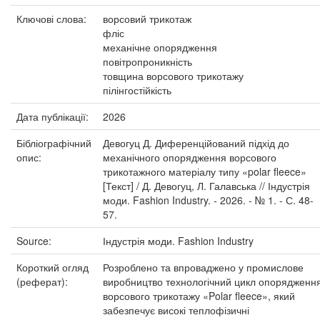
Ключові слова:
ворсовий трикотаж
фліс
механічне опорядження
повітропроникність
товщина ворсового трикотажу
пілінгостійкість
Дата публікації:
2026
Бібліографічний
Девогуц Д. Диференційований підхід до
опис:
механічного опорядження ворсового
трикотажного матеріалу типу «polar fleece»
[Текст] / Д. Девогуц, Л. Галавська // Індустрія
моди. Fashion Industry. - 2026. - № 1. - С. 48-
57.
Source:
Індустрія моди. Fashion Industry
Короткий огляд
Розроблено та впроваджено у промислове
(реферат):
виробництво технологічний цикл опорядженн
ворсового трикотажу «Polar fleece», який
забезпечує високі теплофізичні