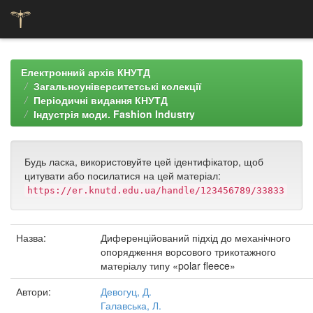
Skip
navigation
Електронний архів КНУТД
Загальноуніверситетські колекції
Періодичні видання КНУТД
Індустрія моди. Fashion Industry
Будь ласка, використовуйте цей ідентифікатор, щоб
цитувати або посилатися на цей матеріал:
https://er.knutd.edu.ua/handle/123456789/33833
Назва:
Диференційований підхід до механічного
опорядження ворсового трикотажного
матеріалу типу «polar fleece»
Автори:
Девогуц, Д.
Галавська, Л.