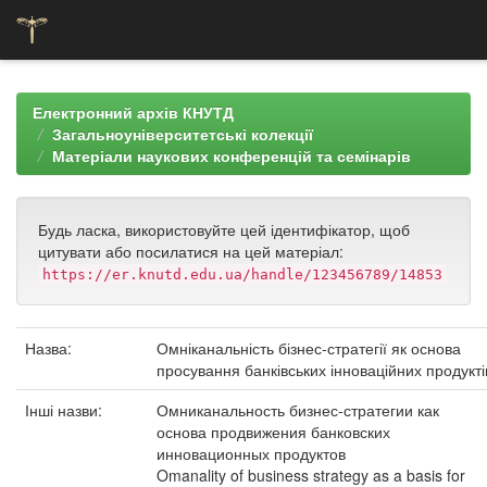
Skip
navigation
Електронний архів КНУТД
Загальноуніверситетські колекції
Матеріали наукових конференцій та семінарів
Будь ласка, використовуйте цей ідентифікатор, щоб
цитувати або посилатися на цей матеріал:
https://er.knutd.edu.ua/handle/123456789/14853
Назва:
Омніканальність бізнес-стратегії як основа
просування банківських інноваційних продукті
Інші назви:
Омниканальность бизнес-стратегии как
основа продвижения банковских
инновационных продуктов
Omanality of business strategy as a basis for