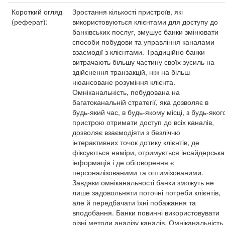
Короткий огляд
Зростання кількості пристроїв, які
(реферат):
використовуються клієнтами для доступу до
банківських послуг, змушує банки змінювати
способи побудови та управління каналами
взаємодії з клієнтами. Традиційно банки
витрачають більшу частину своїх зусиль на
здійснення транзакцій, ніж на більш
нюансоване розуміння клієнта.
Омніканальність, побудована на
багатоканальній стратегії, яка дозволяє в
будь-який час, в будь-якому місці, з будь-яког
пристрою отримати доступ до всіх каналів,
дозволяє взаємодіяти з безліччю
інтерактивних точок дотику клієнтів, де
фіксуються наміри, отримується інсайдерська
інформація і де обговорення є
персоналізованими та оптимізованими.
Завдяки омніканальності банки зможуть не
лише задовольняти поточні потреби клієнтів,
але й передбачати їхні побажання та
вподобання. Банки повинні використовувати
різні методи аналізу каналів. Омніканальність