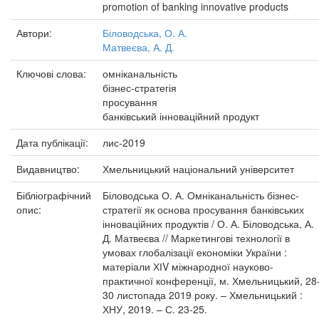
promotion of banking innovative products
Автори:
Біловодська, О. А.
Матвеєва, А. Д.
Ключові слова:
омніканальність
бізнес-стратегія
просування
банківський інноваційний продукт
Дата публікації:
лис-2019
Видавництво:
Хмельницький національний університет
Бібліографічний
Біловодська О. А. Омніканальність бізнес-
опис:
стратегії як основа просування банківських
інноваційних продуктів / О. А. Біловодська, А.
Д. Матвеєва // Маркетингові технології в
умовах глобалізації економіки України :
матеріали ХІV міжнародної науково-
практичної конференції, м. Хмельницький, 28
30 листопада 2019 року. – Хмельницький :
ХНУ, 2019. – С. 23-25.