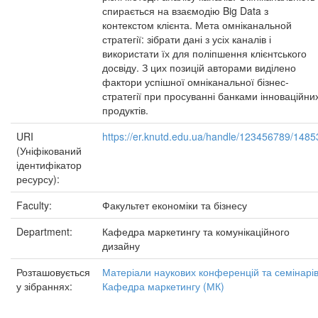
спирається на взаємодію Big Data з
контекстом клієнта. Мета омніканальной
стратегії: зібрати дані з усіх каналів і
використати їх для поліпшення клієнтського
досвіду. З цих позицій авторами виділено
фактори успішної омніканальної бізнес-
стратегії при просуванні банками інноваційни
продуктів.
URI
https://er.knutd.edu.ua/handle/123456789/1485
(Уніфікований
ідентифікатор
ресурсу):
Faculty:
Факультет економіки та бізнесу
Department:
Кафедра маркетингу та комунікаційного
дизайну
Розташовується
Матеріали наукових конференцій та семінарі
у зібраннях:
Кафедра маркетингу (МК)