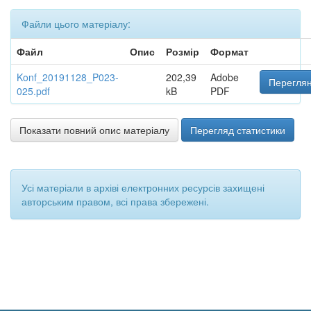
Файли цього матеріалу:
Файл
Опис
Розмір
Формат
Konf_20191128_P023-
202,39
Adobe
Переглян
025.pdf
kB
PDF
Показати повний опис матеріалу
Перегляд статистики
Усі матеріали в архіві електронних ресурсів захищені
авторським правом, всі права збережені.