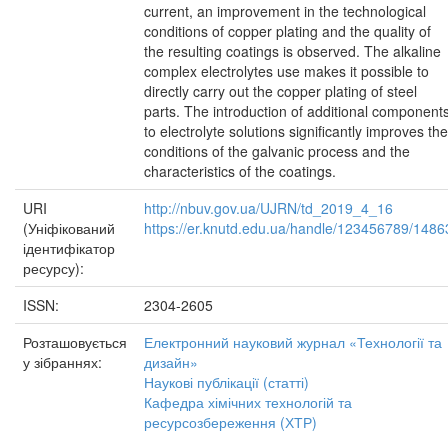
current, an improvement in the technological
conditions of copper plating and the quality of
the resulting coatings is observed. The alkaline
complex electrolytes use makes it possible to
directly carry out the copper plating of steel
parts. The introduction of additional component
to electrolyte solutions significantly improves the
conditions of the galvanic process and the
characteristics of the coatings.
URI
http://nbuv.gov.ua/UJRN/td_2019_4_16
(Уніфікований
https://er.knutd.edu.ua/handle/123456789/1486
ідентифікатор
ресурсу):
ISSN:
2304-2605
Розташовується
Електронний науковий журнал «Технології та
у зібраннях:
дизайн»
Наукові публікації (статті)
Кафедра хімічних технологій та
ресурсозбереження (ХТР)