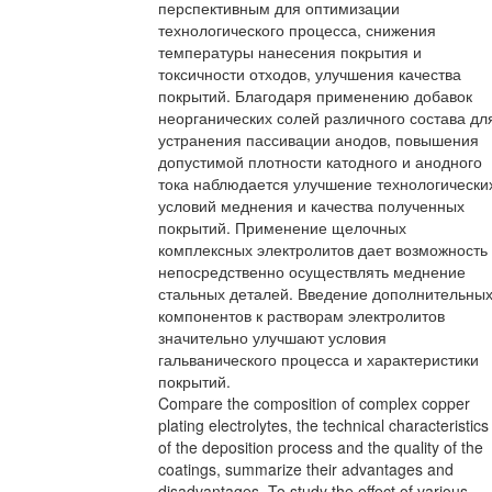
перспективным для оптимизации
технологического процесса, снижения
температуры нанесения покрытия и
токсичности отходов, улучшения качества
покрытий. Благодаря применению добавок
неорганических солей различного состава дл
устранения пассивации анодов, повышения
допустимой плотности катодного и анодного
тока наблюдается улучшение технологически
условий меднения и качества полученных
покрытий. Применение щелочных
комплексных электролитов дает возможность
непосредственно осуществлять меднение
стальных деталей. Введение дополнительны
компонентов к растворам электролитов
значительно улучшают условия
гальванического процесса и характеристики
покрытий.
Compare the composition of complex copper
plating electrolytes, the technical characteristics
of the deposition process and the quality of the
coatings, summarize their advantages and
disadvantages. To study the effect of various