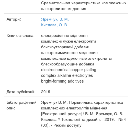
Сравнительная характеристика комплексных
электролитов меднения
Автори:
Яремчук, В. М.
Кислова, О. В.
Ключові слова:
електрохімічне міднення
комплексні лужні електроліти
блискоутворюючі добавки
электрохимическое меднение
комплексные щелочные электролиты
блескообразующие добавки
electrochemical copper plating
complex alkaline electrolytes
bright-forming additives
Дата публікації:
2019
Бібліографічний
Яремчук В. М. Порівняльна характеристика
опис:
комплексних електролітів міднення
[Електронний ресурс] / В. М. Яремчук, О. В.
Кислова // Технології та дизайн. - 2019. - № 4
(33). - Режим доступу: