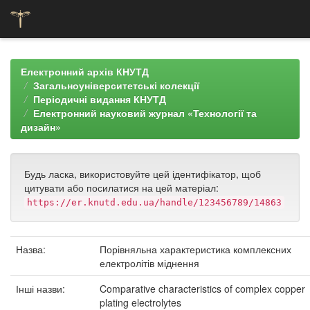
Skip
navigation
Електронний архів КНУТД
Загальноуніверситетські колекції
Періодичні видання КНУТД
Електронний науковий журнал «Технології та
дизайн»
Будь ласка, використовуйте цей ідентифікатор, щоб
цитувати або посилатися на цей матеріал:
https://er.knutd.edu.ua/handle/123456789/14863
Назва:
Порівняльна характеристика комплексних
електролітів міднення
Інші назви:
Comparative characteristics of complex copper
plating electrolytes