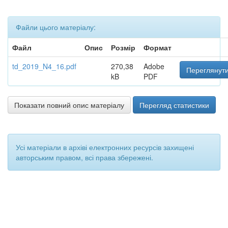
Файли цього матеріалу:
Файл
Опис
Розмір
Формат
td_2019_N4_16.pdf
270,38
Adobe
Переглянути
kB
PDF
Показати повний опис матеріалу
Перегляд статистики
Усі матеріали в архіві електронних ресурсів захищені
авторським правом, всі права збережені.