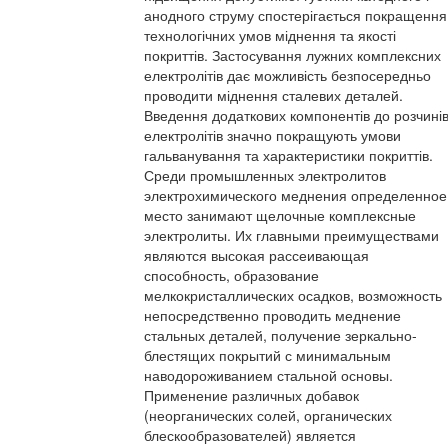
анодного струму спостерігається покращення
технологічних умов міднення та якості
покриттів. Застосування лужних комплексних
електролітів дає можливість безпосередньо
проводити міднення сталевих деталей.
Введення додаткових компонентів до розчині
електролітів значно покращують умови
гальванування та характеристики покриттів.
Среди промышленных электролитов
электрохимического меднения определенное
место занимают щелочные комплексные
электролиты. Их главными преимуществами
являются высокая рассеивающая
способность, образование
мелкокристаллических осадков, возможность
непосредственно проводить меднение
стальных деталей, получение зеркально-
блестящих покрытий с минимальным
наводороживанием стальной основы.
Применение различных добавок
(неорганических солей, органических
блескообразователей) является