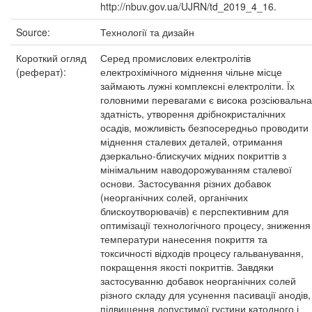
http://nbuv.gov.ua/UJRN/td_2019_4_16.
Source:
Технології та дизайн
Короткий огляд
Серед промислових електролітів
(реферат):
електрохімічного міднення чільне місце
займають лужні комплексні електроліти. Їх
головними перевагами є висока розсіювальна
здатність, утворення дрібнокристалічних
осадів, можливість безпосередньо проводити
міднення сталевих деталей, отримання
дзеркально-блискучих мідних покриттів з
мінімальним наводорожуванням сталевої
основи. Застосування різних добавок
(неорганічних солей, органічних
блискоутворювачів) є перспективним для
оптимізації технологічного процесу, зниження
температури нанесення покриття та
токсичності відходів процесу гальванування,
покращення якості покриттів. Завдяки
застосуванню добавок неорганічних солей
різного складу для усунення пасивації анодів,
підвищення допустимої густини катодного і