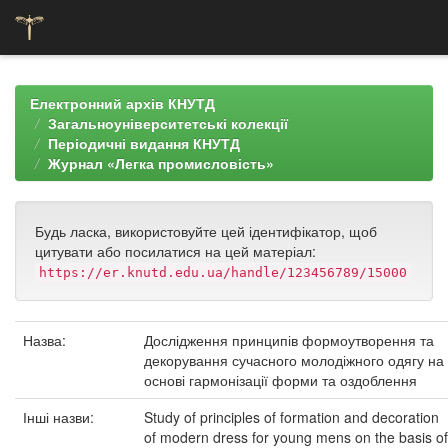
Skip
navigation
Електронний архів КНУТД
Загальноуніверситетські колекції
Періодичні видання КНУТД
Журнал «Легка промисловість»
Будь ласка, використовуйте цей ідентифікатор, щоб
цитувати або посилатися на цей матеріал:
https://er.knutd.edu.ua/handle/123456789/15000
Назва:
Дослідження принципів формоутворення та
декорування сучасного молодіжного одягу на
основі гармонізації форми та оздоблення
Інші назви:
Study of principles of formation and decoration
of modern dress for young mens on the basis of