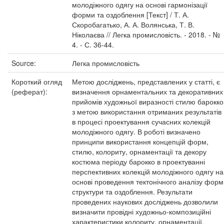
молодіжного одягу на основі гармонізації
форми та оздоблення [Текст] / Т. А.
Скоробагатько, А. А. Волянська, Т. В.
Ніколаєва // Легка промисловість. - 2018. - №
4. - С. 36-44.
Source:
Легка промисловість
Короткий огляд
Метою досліджень, представлених у статті, є
(реферат):
визначення орнаментальних та декоративних
прийомів художньої виразності стилю барокко
з метою використання отриманих результатів
в процесі проектування сучасних колекцій
молодіжного одягу. В роботі визначено
принципи використання концепцій форм,
стилю, колориту, орнаментації та декору
костюма періоду барокко в проектуванні
перспективних колекцій молодіжного одягу на
основі проведення тектонічного аналізу форм
структури та оздоблення. Результати
проведених наукових досліджень дозволили
визначити провідні художньо-композиційні
характеристики колориту, орнаментації,