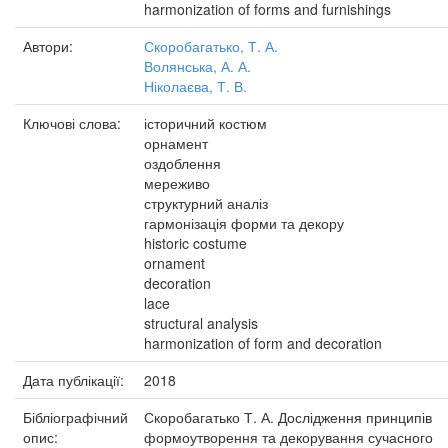
harmonization of forms and furnishings
Автори:
Скоробагатько, Т. А.
Волянська, А. А.
Ніколаєва, Т. В.
Ключові слова:
історичний костюм
орнамент
оздоблення
мереживо
структурний аналіз
гармонізація форми та декору
historic costume
ornament
decoration
lace
structural analysis
harmonization of form and decoration
Дата публікації:
2018
Бібліографічний
Скоробагатько Т. А. Дослідження принципів
опис:
формоутворення та декорування сучасного