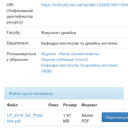
URI
https://er.knutd.edu.ua/handle/123456789/1500
(Уніфікований
ідентифікатор
ресурсу):
Faculty:
Факультет дизайну
Department:
Кафедра мистецтва та дизайну костюма
Розташовується
Журнал «Легка промисловість»
у зібраннях:
Наукові публікації (статті)
Кафедра мистецтва та дизайну костюма
(МДК)
Файли цього матеріалу:
Файл
Опис
Розмір
Формат
LP_2018_N4_P036-
1,97
Adobe
Переглянут
044.pdf
MB
PDF