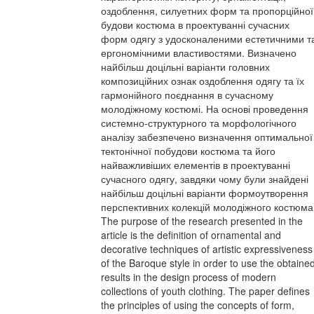
оздоблення, силуетних форм та пропорційної
будови костюма в проектуванні сучасних
форм одягу з удосконаленими естетичними т
ергономічними властивостями. Визначено
найбільш доцільні варіанти головних
композиційних ознак оздоблення одягу та їх
гармонійного поєднання в сучасному
молодіжному костюмі. На основі проведення
системно-структурного та морфологічного
аналізу забезпечено визначення оптимальної
тектонічної побудови костюма та його
найважливіших елементів в проектуванні
сучасного одягу, завдяки чому були знайдені
найбільш доцільні варіанти формоутворення
перспективних колекцій молодіжного костюма
The purpose of the research presented in the
article is the definition of ornamental and
decorative techniques of artistic expressiveness
of the Baroque style in order to use the obtaine
results in the design process of modern
collections of youth clothing. The paper defines
the principles of using the concepts of form,