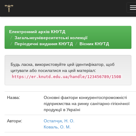
Skip
navigation
Електронний архів КНУТД
Загальноуніверситетські колекції
Періодичні видання КНУТД
Вісник КНУТД
Будь ласка, використовуйте цей ідентифікатор, щоб
цитувати або посилатися на цей матеріал:
https://er.knutd.edu.ua/handle/123456789/1508
Назва:
Основні фактори конкурентоспроможністі
підприємства на ринку санітарно-гігієнічної
продукції в Україні
Автори:
Остапчук, Н. О.
Коваль, О. М.