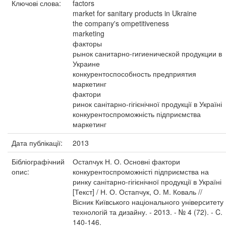
Ключові слова:
factors
market for sanitary products in Ukraine
the company's ompetitiveness
marketing
факторы
рынок санитарно-гигиенической продукции в
Украине
конкурентоспособность предприятия
маркетинг
фактори
ринок санітарно-гігієнічної продукції в Україні
конкурентоспроможність підприємства
маркетинг
Дата публікації:
2013
Бібліографічний
Остапчук Н. О. Основні фактори
опис:
конкурентоспроможністі підприємства на
ринку санітарно-гігієнічної продукції в Україні
[Текст] / Н. О. Остапчук, О. М. Коваль //
Вісник Київського національного університету
технологій та дизайну. - 2013. - № 4 (72). - C.
140-146.