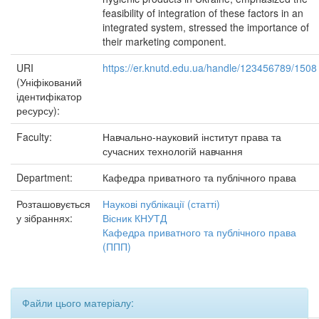
feasibility of integration of these factors in an
integrated system, stressed the importance of
their marketing component.
URI
https://er.knutd.edu.ua/handle/123456789/1508
(Уніфікований
ідентифікатор
ресурсу):
Faculty:
Навчально-науковий інститут права та
сучасних технологій навчання
Department:
Кафедра приватного та публічного права
Розташовується
Наукові публікації (статті)
у зібраннях:
Вісник КНУТД
Кафедра приватного та публічного права
(ППП)
Файли цього матеріалу: