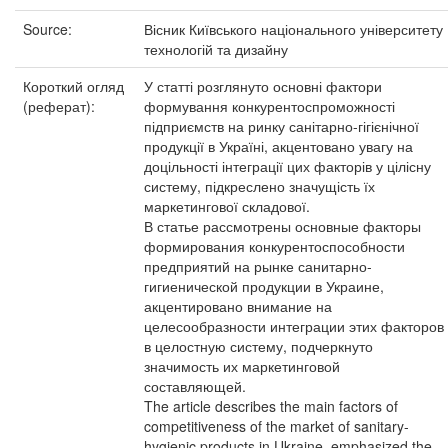
Source:
Вісник Київського національного університету
технологій та дизайну
Короткий огляд
У статті розглянуто основні фактори
(реферат):
формування конкурентоспроможності
підприємств на ринку санітарно-гігієнічної
продукції в Україні, акцентовано увагу на
доцільності інтеграції цих факторів у цілісну
систему, підкреслено значущість їх
маркетингової складової.
В статье рассмотрены основные факторы
формирования конкурентоспособности
предприятий на рынке санитарно-
гигиенической продукции в Украине,
акцентировано внимание на
целесообразности интеграции этих факторов
в целостную систему, подчеркнуто
значимость их маркетинговой
составляющей.
The article describes the main factors of
competitiveness of the market of sanitary-
hygienic products in Ukraine, emphasized the