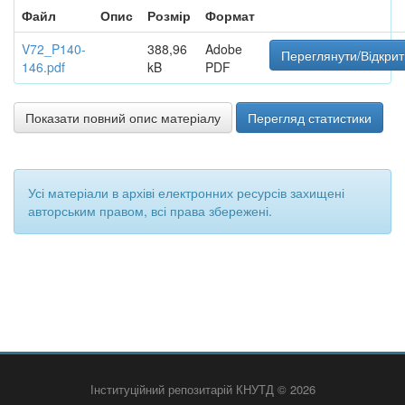
Файл
Опис
Розмір
Формат
V72_P140-
388,96
Adobe
Переглянути/Відкрит
146.pdf
kB
PDF
Показати повний опис матеріалу
Перегляд статистики
Усі матеріали в архіві електронних ресурсів захищені
авторським правом, всі права збережені.
Інституційний репозитарій КНУТД © 2026