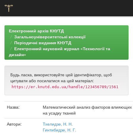
Skip
navigation
Електронний архів КНУТД
Загальноуніверситетські колекції
Періодичні видання КНУТД
Електронний науковий журнал «Технології та
дизайн»
Будь ласка, використовуйте цей ідентифікатор, щоб
цитувати або посилатися на цей матеріал:
https://er.knutd.edu.ua/handle/123456789/1561
Назва:
Математический анализ факторов влияющих
на усадку тканей
Автори:
Тхелидзе, Н. Н.
Гинтибидзе, Н. Г.