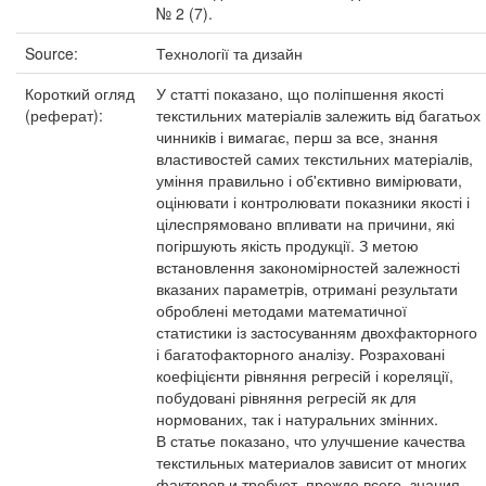
№ 2 (7).
Source:
Технології та дизайн
Короткий огляд
У статті показано, що поліпшення якості
(реферат):
текстильних матеріалів залежить від багатьох
чинників і вимагає, перш за все, знання
властивостей самих текстильних матеріалів,
уміння правильно і об'єктивно вимірювати,
оцінювати і контролювати показники якості і
цілеспрямовано впливати на причини, які
погіршують якість продукції. З метою
встановлення закономірностей залежності
вказаних параметрів, отримані результати
оброблені методами математичної
статистики із застосуванням двохфакторного
і багатофакторного аналізу. Розраховані
коефіцієнти рівняння регресій і кореляції,
побудовані рівняння регресій як для
нормованих, так і натуральних змінних.
В статье показано, что улучшение качества
текстильных материалов зависит от многих
факторов и требует, прежде всего, знания