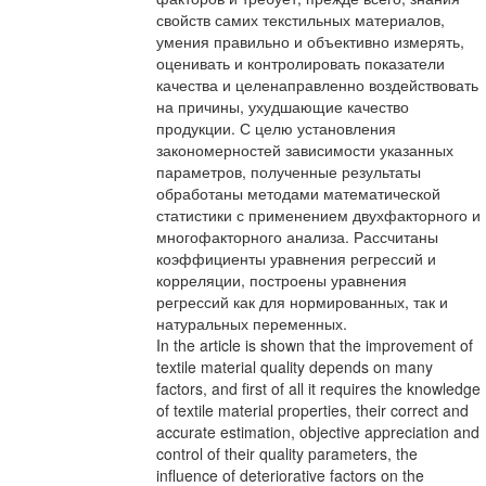
свойств самих текстильных материалов,
умения правильно и объективно измерять,
оценивать и контролировать показатели
качества и целенаправленно воздействовать
на причины, ухудшающие качество
продукции. С целю установления
закономерностей зависимости указанных
параметров, полученные результаты
обработаны методами математической
статистики с применением двухфакторного и
многофакторного анализа. Рассчитаны
коэффициенты уравнения регрессий и
корреляции, построены уравнения
регрессий как для нормированных, так и
натуральных переменных.
In the article is shown that the improvement of
textile material quality depends on many
factors, and first of all it requires the knowledge
of textile material properties, their correct and
accurate estimation, objective appreciation and
control of their quality parameters, the
influence of deteriorative factors on the