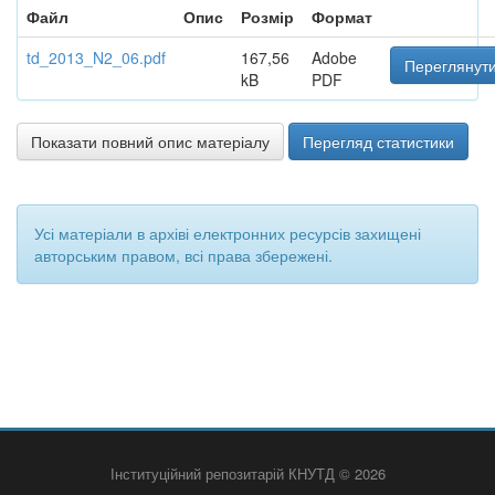
Файл
Опис
Розмір
Формат
td_2013_N2_06.pdf
167,56
Adobe
Переглянути
kB
PDF
Показати повний опис матеріалу
Перегляд статистики
Усі матеріали в архіві електронних ресурсів захищені
авторським правом, всі права збережені.
Інституційний репозитарій КНУТД © 2026