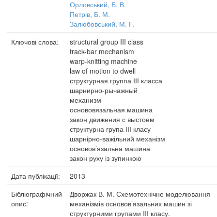
Орловський, Б. В.
Петрів, Б. М.
Залюбовський, М. Г.
Ключові слова:
structural group III class
track-bar mechanism
warp-knitting machine
law of motion to dwell
структурная группа ІІІ класса
шарнирно-рычажный
механизм
основовязальная машина
закон движения с выстоем
структурна група ІІІ класу
шарнірно-важільний механізм
основов’язальна машина
закон руху із зупинкою
Дата публікації:
2013
Бібліографічний
Дворжак В. М. Схемотехнічне моделювання
опис:
механізмів основов’язальних машин зі
структурними групами III класу.