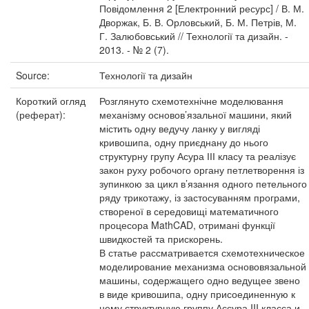
Повідомлення 2 [Електронний ресурс] / В. М.
Дворжак, Б. В. Орловський, Б. М. Петрів, М.
Г. Залюбовський // Технології та дизайн. -
2013. - № 2 (7).
Source:
Технології та дизайн
Короткий огляд
Розглянуто схемотехнічне моделювання
(реферат):
механізму основов’язальної машини, який
містить одну ведучу ланку у вигляді
кривошипа, одну приєднану до нього
структурну групу Асура ІІІ класу та реалізує
закон руху робочого органу петлетворення із
зупинкою за цикл в’язання одного петельного
ряду трикотажу, із застосуванням програми,
створеної в середовищі математичного
процесора MathCAD, отримані функції
швидкостей та прискорень.
В статье рассматривается схемотехническое
моделирование механизма основовязальной
машины, содержащего одно ведущее звено
в виде кривошипа, одну присоединенную к
нему структурную группу Ассура III класса и