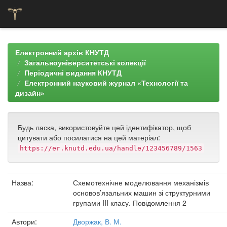
Skip
navigation
Електронний архів КНУТД
Загальноуніверситетські колекції
Періодичні видання КНУТД
Електронний науковий журнал «Технології та
дизайн»
Будь ласка, використовуйте цей ідентифікатор, щоб
цитувати або посилатися на цей матеріал:
https://er.knutd.edu.ua/handle/123456789/1563
Назва:
Схемотехнічне моделювання механізмів
основов’язальних машин зі структурними
групами III класу. Повідомлення 2
Автори:
Дворжак, В. М.