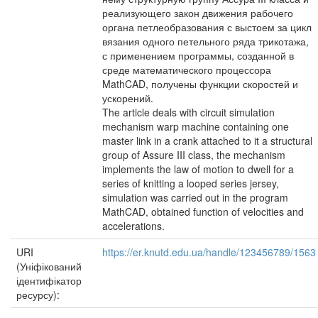
реализующего закон движения рабочего
органа петлеобразования с выстоем за цикл
вязания одного петельного ряда трикотажа,
с применением программы, созданной в
среде математического процессора
MathCAD, получены функции скоростей и
ускорений.
The article deals with circuit simulation
mechanism warp machine containing one
master link in a crank attached to it a structural
group of Assure III class, the mechanism
implements the law of motion to dwell for a
series of knitting a looped series jersey,
simulation was carried out in the program
MathCAD, obtained function of velocities and
accelerations.
URI
https://er.knutd.edu.ua/handle/123456789/1563
(Уніфікований
ідентифікатор
ресурсу):