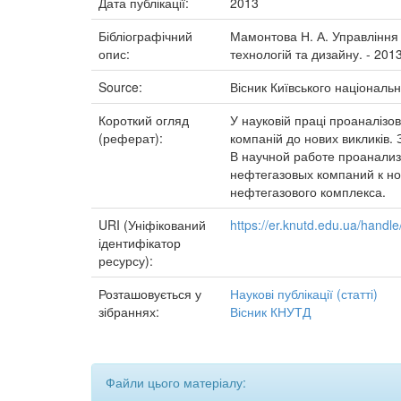
Дата публікації:
2013
Бібліографічний
Мамонтова Н. А. Управління в
опис:
технологій та дизайну. - 2013
Source:
Вісник Київського національн
Короткий огляд
У науковій праці проаналізо
(реферат):
компаній до нових викликів.
В научной работе проанали
нефтегазовых компаний к н
нефтегазового комплекса.
URI (Уніфікований
https://er.knutd.edu.ua/hand
ідентифікатор
ресурсу):
Розташовується у
Наукові публікації (статті)
зібраннях:
Вісник КНУТД
Файли цього матеріалу: