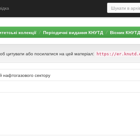
відка
тетські колекції
Періодичні видання КНУТД
Вісник КНУТ
щоб цитувати або посилатися на цей матеріал:
https://er.knutd.
й нафтогазового сектору