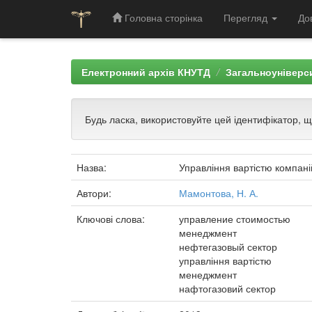
Головна сторінка
Перегляд
До
Skip
navigation
Електронний архів КНУТД
Загальноуніверси
Будь ласка, використовуйте цей ідентифікатор, 
Назва:
Управління вартістю компані
Автори:
Мамонтова, Н. А.
Ключові слова:
управление стоимостью
менеджмент
нефтегазовый сектор
управління вартістю
менеджмент
нафтогазовий сектор