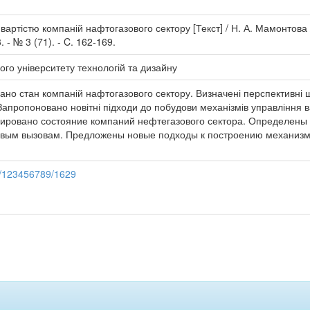
артістю компаній нафтогазового сектору [Текст] / Н. А. Мамонтова /
. - № 3 (71). - C. 162-169.
ого університету технологій та дизайну
вано стан компаній нафтогазового сектору. Визначені перспективн
 Запропоновано новітні підходи до побудови механізмів управління 
зировано состояние компаний нефтегазового сектора. Определены
овым вызовам. Предложены новые подходы к построению механизм
le/123456789/1629