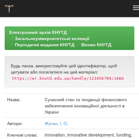
Skip
navigation
Електронний архів КНУТД
Загальноуніверситетські колекції
Періодичні видання КНУТД
Вісник КНУТД
Будь ласка, використовуйте цей ідентифікатор, щоб
цитувати або посилатися на цей матеріал:
https://er.knutd.edu.ua/handle/123456789/1660
Назва:
Сучасний стан та тенденції фінансового
забезпечення інноваційної діяльності в
Україні
Автори:
Жуган, І. О.
Ключові слова:
innovation, innovative development, funding,