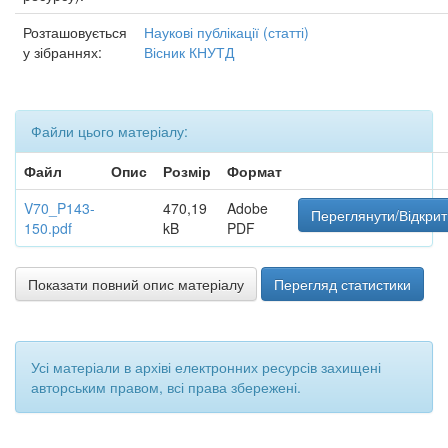
Розташовується
Наукові публікації (статті)
у зібраннях:
Вісник КНУТД
Файли цього матеріалу:
Файл
Опис
Розмір
Формат
V70_P143-
470,19
Adobe
Переглянути/Відкрит
150.pdf
kB
PDF
Показати повний опис матеріалу
Перегляд статистики
Усі матеріали в архіві електронних ресурсів захищені
авторським правом, всі права збережені.