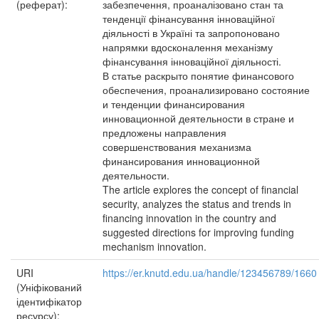
(реферат):
забезпечення, проаналізовано стан та
тенденції фінансування інноваційної
діяльності в Україні та запропоновано
напрямки вдосконалення механізму
фінансування інноваційної діяльності.
В статье раскрыто понятие финансового
обеспечения, проанализировано состояние
и тенденции финансирования
инновационной деятельности в стране и
предложены направления
совершенствования механизма
финансирования инновационной
деятельности.
The article explores the concept of financial
security, analyzes the status and trends in
financing innovation in the country and
suggested directions for improving funding
mechanism innovation.
URI
https://er.knutd.edu.ua/handle/123456789/1660
(Уніфікований
ідентифікатор
ресурсу):