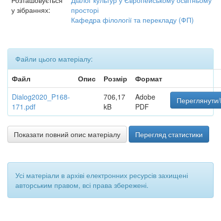
Розташовується
Діалог культур у Європейському освітньому
у зібраннях:
просторі
Кафедра філології та перекладу (ФП)
Файли цього матеріалу:
Файл
Опис
Розмір
Формат
Dialog2020_P168-
706,17
Adobe
Переглянути/
171.pdf
kB
PDF
Показати повний опис матеріалу
Перегляд статистики
Усі матеріали в архіві електронних ресурсів захищені
авторським правом, всі права збережені.