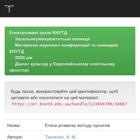
Skip
navigation
Електронний архів КНУТД
Загальноуніверситетські колекції
Матеріали наукових конференцій та семінарів
КНУТД
2020 рік
Діалог культур у Європейському освітньому
просторі
Будь ласка, використовуйте цей ідентифікатор, щоб
цитувати або посилатися на цей матеріал:
https://er.knutd.edu.ua/handle/123456789/16667
Назва:
Етапи розвитку методу проєктів
Автори:
Ткаленко, А. М.