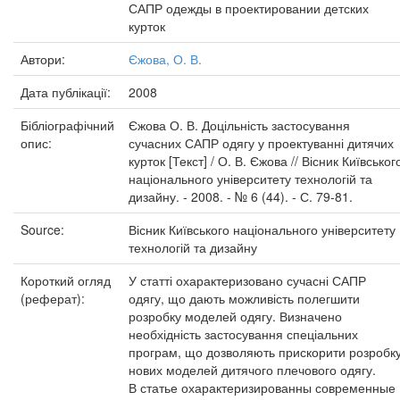
САПР одежды в проектировании детских
курток
Автори:
Єжова, О. В.
Дата публікації:
2008
Бібліографічний
Єжова О. В. Доцільність застосування
опис:
сучасних САПР одягу у проектуванні дитячих
курток [Текст] / О. В. Єжова // Вісник Київськог
національного університету технологій та
дизайну. - 2008. - № 6 (44). - С. 79-81.
Source:
Вісник Київського національного університету
технологій та дизайну
Короткий огляд
У статті охарактеризовано сучасні САПР
(реферат):
одягу, що дають можливість полегшити
розробку моделей одягу. Визначено
необхідність застосування спеціальних
програм, що дозволяють прискорити розробк
нових моделей дитячого плечового одягу.
В статье охарактеризированны современные