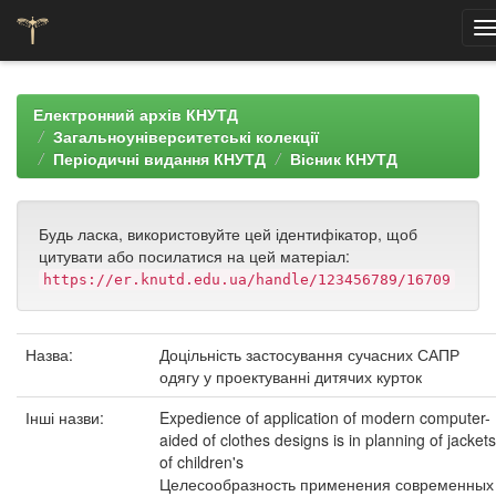
Skip
navigation
Електронний архів КНУТД
Загальноуніверситетські колекції
Періодичні видання КНУТД
Вісник КНУТД
Будь ласка, використовуйте цей ідентифікатор, щоб
цитувати або посилатися на цей матеріал:
https://er.knutd.edu.ua/handle/123456789/16709
Назва:
Доцільність застосування сучасних САПР
одягу у проектуванні дитячих курток
Інші назви:
Expedience of application of modern computer-
aided of clothes designs is in planning of jackets
of children's
Целесообразность применения современных