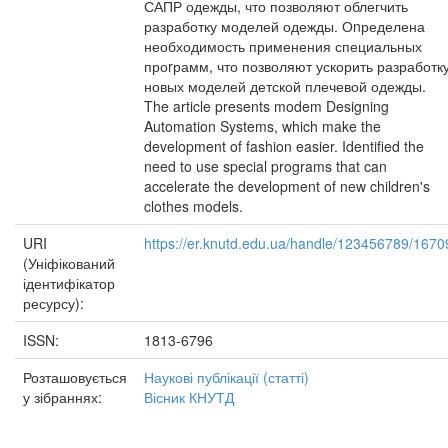
САПР одежды, что позволяют облегчить
разработку моделей одежды. Оnределена
необходимость применения специальных
проrрамм, что позволяют ускорить разработк
новых моделей детской плечевой одежды.
The article presents modem Designing
Automation Systems, which make the
development of fashion easier. Identified the
need to use special programs that can
accelerate the development of new children's
clothes models.
URI
https://er.knutd.edu.ua/handle/123456789/1670
(Уніфікований
ідентифікатор
ресурсу):
ISSN:
1813-6796
Розташовується
Наукові публікації (статті)
у зібраннях:
Вісник КНУТД