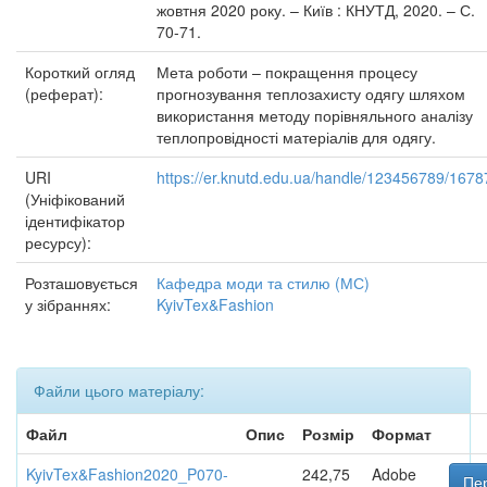
жовтня 2020 року. – Київ : КНУТД, 2020. – С.
70-71.
Короткий огляд
Мета роботи – покращення процесу
(реферат):
прогнозування теплозахисту одягу шляхом
використання методу порівняльного аналізу
теплопровідності матеріалів для одягу.
URI
https://er.knutd.edu.ua/handle/123456789/1678
(Уніфікований
ідентифікатор
ресурсу):
Розташовується
Кафедра моди та стилю (МС)
у зібраннях:
KyivTex&Fashion
Файли цього матеріалу:
Файл
Опис
Розмір
Формат
KyivTex&Fashion2020_P070-
242,75
Adobe
Пер