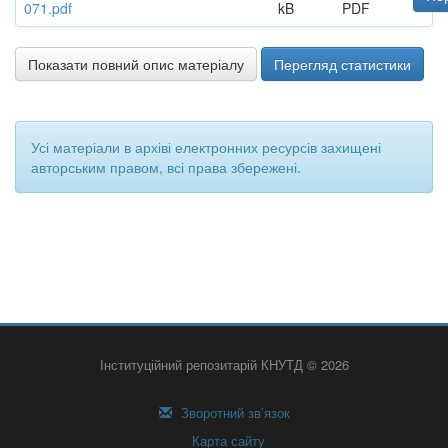
071.pdf
kB
PDF
Показати повний опис матеріалу
Перегляд статистики
Усі матеріали в архіві електронних ресурсів захищені
авторським правом, всі права збережені.
Інституційний репозитарій КНУТД © 2026
Зворотний зв’язок
Карта сайту