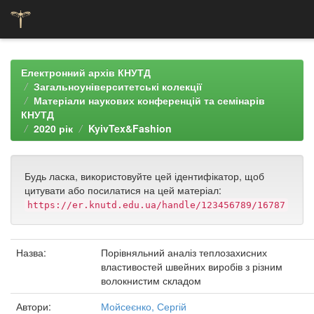
Skip
navigation
Електронний архів КНУТД
Загальноуніверситетські колекції
Матеріали наукових конференцій та семінарів
КНУТД
2020 рік
KyivTex&Fashion
Будь ласка, використовуйте цей ідентифікатор, щоб
цитувати або посилатися на цей матеріал:
https://er.knutd.edu.ua/handle/123456789/16787
Назва:
Порівняльний аналіз теплозахисних
властивостей швейних виробів з різним
волокнистим складом
Автори:
Мойсеєнко, Сергій