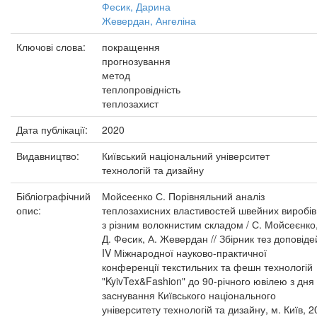
Фесик, Дарина
Жевердан, Ангеліна
Ключові слова:
покращення
прогнозування
метод
теплопровідність
теплозахист
Дата публікації:
2020
Видавництво:
Київський національний університет
технологій та дизайну
Бібліографічний
Мойсеєнко С. Порівняльний аналіз
опис:
теплозахисних властивостей швейних виробів
з різним волокнистим складом / С. Мойсеєнко
Д. Фесик, А. Жевердан // Збірник тез доповіде
IV Міжнародної науково-практичної
конференції текстильних та фешн технологій
"KyivTex&Fashion" до 90-річного ювілею з дня
заснування Київського національного
університету технологій та дизайну, м. Київ, 2