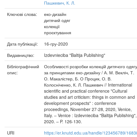
Пашкевич, К. Л.
Ключові слова:
еко-дизайн
дитячий одяг
колекції
проєктування
Дата публікації:
16-гру-2020
Видавництво:
Izdevnieciba "Baltija Publishing"
Бібліографічний
Особливості розробки колекцій дитячого одяг
опис:
за принципами еко-дизайну / А. М. Векліч, Т.
О. Макалістер, Б. О Процик, О. В.
Колосніченко, К. Л. Пашкевич // International
scientific and practical conference "Cultural
studies and art criticism: things in common and
development prospects" : conference
proceedings, November 27-28, 2020, Venice,
Italy. – Venice : Izdevnieciba "Baltija Publishing",
2020. – P. 126-130.
URI
https://er.knutd.edu.ua/handle/123456789/1683