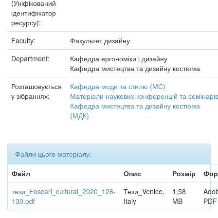
(Уніфікований
ідентифікатор
ресурсу):
Faculty:
Факультет дизайну
Department:
Кафедра ергономіки і дизайну
Кафедра мистецтва та дизайну костюма
Розташовується
Кафедра моди та стилю (МС)
у зібраннях:
Матеріали наукових конференцій та семінарі
Кафедра мистецтва та дизайну костюма
(МДК)
Файли цього матеріалу:
Файл
Опис
Розмір
Фор
тези_Foscari_cultural_2020_126-
Тези_Venice,
1,58
Ado
130.pdf
Italy
MB
PDF