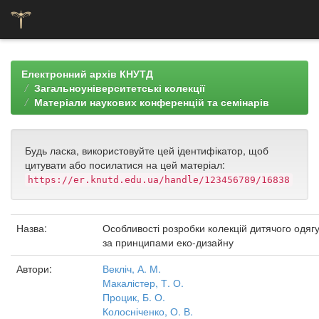
Skip
navigation
Електронний архів КНУТД
Загальноуніверситетські колекції
Матеріали наукових конференцій та семінарів
Будь ласка, використовуйте цей ідентифікатор, щоб
цитувати або посилатися на цей матеріал:
https://er.knutd.edu.ua/handle/123456789/16838
Назва:
Особливості розробки колекцій дитячого одяг
за принципами еко-дизайну
Автори:
Векліч, А. М.
Макалістер, Т. О.
Процик, Б. О.
Колосніченко, О. В.