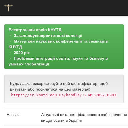
Skip
navigation
Електронний архів КНУТД
Загальноуніверситетські колекції
Матеріали наукових конференцій та семінарів
КНУТД
2020 рік
Проблеми інтеграції освіти, науки та бізнесу в
умовах глобалізації
Будь ласка, використовуйте цей ідентифікатор, щоб
цитувати або посилатися на цей матеріал:
https://er.knutd.edu.ua/handle/123456789/16903
Назва:
Актуальні питання фінансового забезпечення
вищої освіти в Україні