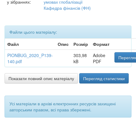
у зібраннях:
умовах глобалізації
Кафедра фінансів (ФН)
Файли цього матеріалу:
Файл
Опис
Розмір
Формат
PIONBUG_2020_P139-
303,98
Adobe
Переглян
140.pdf
kB
PDF
Показати повний опис матеріалу
Перегляд статистики
Усі матеріали в архіві електронних ресурсів захищені
авторським правом, всі права збережені.