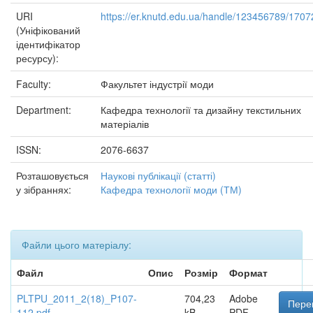
URI
https://er.knutd.edu.ua/handle/123456789/1707
(Уніфікований
ідентифікатор
ресурсу):
Faculty:
Факультет індустрії моди
Department:
Кафедра технології та дизайну текстильних
матеріалів
ISSN:
2076-6637
Розташовується
Наукові публікації (статті)
у зібраннях:
Кафедра технології моди (ТМ)
Файли цього матеріалу:
Файл
Опис
Розмір
Формат
PLTPU_2011_2(18)_P107-
704,23
Adobe
Перег
112.pdf
kB
PDF