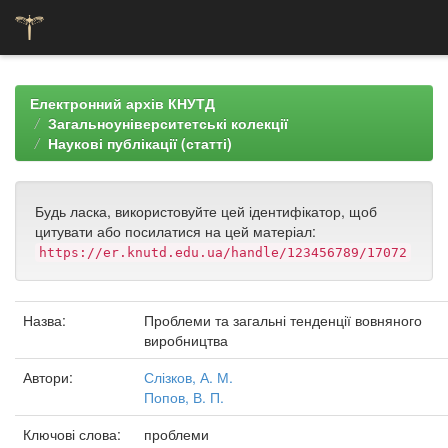
Skip
navigation
Електронний архів КНУТД
Загальноуніверситетські колекції
Наукові публікації (статті)
Будь ласка, використовуйте цей ідентифікатор, щоб
цитувати або посилатися на цей матеріал:
https://er.knutd.edu.ua/handle/123456789/17072
Назва:
Проблеми та загальні тенденції вовняного
виробництва
Автори:
Слізков, А. М.
Попов, В. П.
Ключові слова:
проблеми