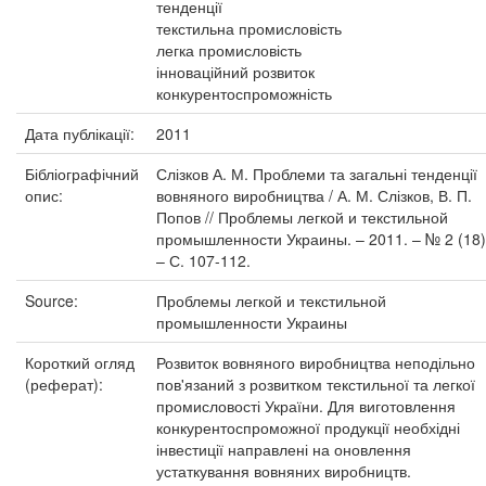
тенденції
текстильна промисловість
легка промисловість
інноваційний розвиток
конкурентоспроможність
Дата публікації:
2011
Бібліографічний
Слізков А. М. Проблеми та загальні тенденції
опис:
вовняного виробництва / А. М. Слізков, В. П.
Попов // Проблемы легкой и текстильной
промышленности Украины. – 2011. – № 2 (18)
– С. 107-112.
Source:
Проблемы легкой и текстильной
промышленности Украины
Короткий огляд
Розвиток вовняного виробництва неподільно
(реферат):
пов'язаний з розвитком текстильної та легкої
промисловості України. Для виготовлення
конкурентоспроможної продукції необхідні
інвестиції направлені на оновлення
устаткування вовняних виробництв.