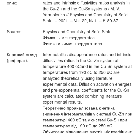
опис:
rates and intrinsic diffusivities ratios analysis in
the Cu-Zn and the Cu-Sn systems / M. V.
Yarmolenko // Physics and Chemistry of Solid
State. – 2021. – Vol. 22, № 1. – P. 80-87.
Source:
Physics and Chemistry of Solid State
Фізика і хімія твердого тіла
Физика и химия твердого тела
Короткий огляд
Intermetallics disappearance rates and intrinsic
(реферат):
diffusivities ratios in the Cu-Zn system at
temperature 400 oCand in the Cu-Sn system at
temperatures from 190 oC to 250 oC are
analyzed theoretically using literature
experimental data. Diffusion activation energies
and pre-exponential coefficients for the Cu-Sn
system are calculated combining literature
experimental results.
Теоретично проаналізована кінетика
зникнення інтерметалідів у системі Cu-Zn при
температурі 400 oC та у системі Cu-Sn при
температурах від 190 oC до 250 oC.
Обчислено відношення внутрішніх коефіцієнті