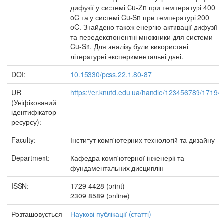
дифузії у системі Cu-Zn при температурі 400
oC та у системі Cu-Sn при температурі 200
oC. Знайдено також енергію активації дифузії
та передекспонентні множники для системи
Cu-Sn. Для аналізу були використані
літературні експериментальні дані.
DOI:
10.15330/pcss.22.1.80-87
URI
https://er.knutd.edu.ua/handle/123456789/1719
(Уніфікований
ідентифікатор
ресурсу):
Faculty:
Інститут комп'ютерних технологій та дизайну
Department:
Кафедра комп'ютерної інженерії та
фундаментальних дисциплін
ISSN:
1729-4428 (print)
2309-8589 (online)
Розташовується
Наукові публікації (статті)