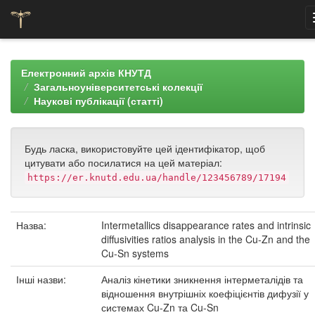
Skip
navigation
Електронний архів КНУТД
Загальноуніверситетські колекції
Наукові публікації (статті)
Будь ласка, використовуйте цей ідентифікатор, щоб
цитувати або посилатися на цей матеріал:
https://er.knutd.edu.ua/handle/123456789/17194
Назва:
Intermetallics disappearance rates and intrinsic
diffusivities ratios analysis in the Cu-Zn and the
Cu-Sn systems
Інші назви:
Аналіз кінетики зникнення інтерметалідів та
відношення внутрішніх коефіцієнтів дифузії у
системах Cu-Zn та Cu-Sn