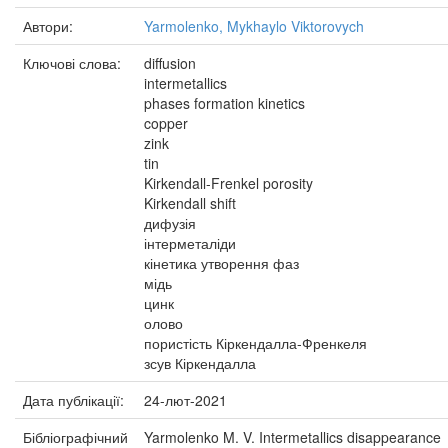
Автори:
Yarmolenko, Mykhaylo Viktorovych
Ключові слова:
diffusion
intermetallics
phases formation kinetics
copper
zink
tin
Kirkendall-Frenkel porosity
Kirkendall shift
дифузія
інтерметаліди
кінетика утворення фаз
мідь
цинк
олово
пористість Кіркендалла-Френкеля
зсув Кіркендалла
Дата публікації:
24-лют-2021
Бібліографічний
Yarmolenko M. V. Intermetallics disappearance