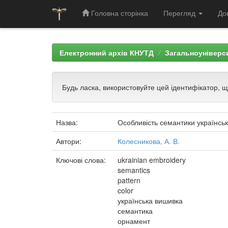
Головна сторінка
Перегляд
До
Skip
navigation
Електронний архів КНУТД
Загальноуніверси
Будь ласка, використовуйте цей ідентифікатор, 
Назва:
Особливість семантики українсь
Автори:
Колесникова, А. В.
Ключові слова:
ukrainian embroidery
semantics
pattern
color
українська вишивка
семантика
орнамент