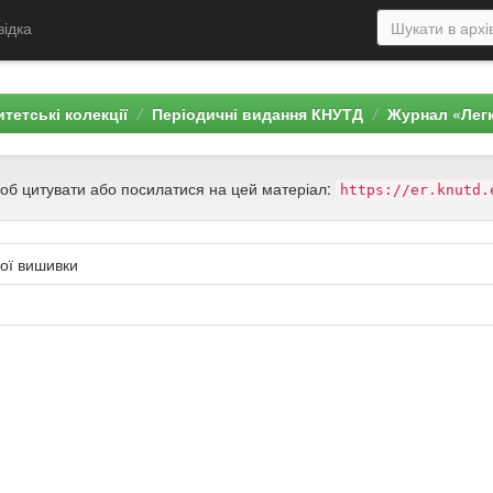
відка
тетські колекції
Періодичні видання КНУТД
Журнал «Лег
щоб цитувати або посилатися на цей матеріал:
https://er.knutd.
кої вишивки