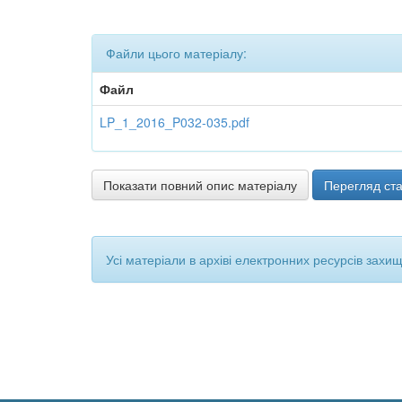
Файли цього матеріалу:
Файл
LP_1_2016_P032-035.pdf
Показати повний опис матеріалу
Перегляд ста
Усі матеріали в архіві електронних ресурсів захи