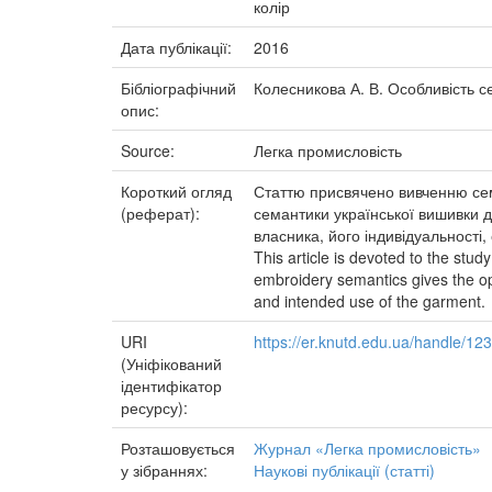
колір
Дата публікації:
2016
Бібліографічний
Колесникова А. В. Особливість сем
опис:
Source:
Легка промисловість
Короткий огляд
Статтю присвячено вивченню сема
(реферат):
семантики української вишивки д
власника, його індивідуальності, с
This article is devoted to the stu
embroidery semantics gives the opp
and intended use of the garment.
URI
https://er.knutd.edu.ua/handle/1
(Уніфікований
ідентифікатор
ресурсу):
Розташовується
Журнал «Легка промисловість»
у зібраннях:
Наукові публікації (статті)