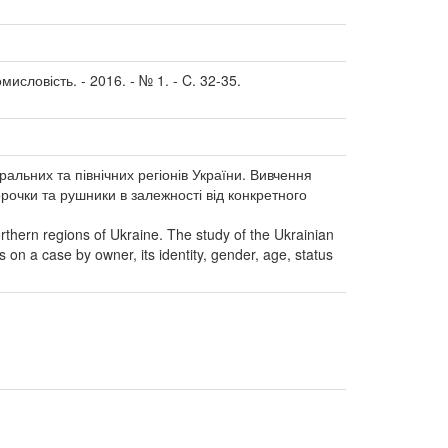
исловість. - 2016. - № 1. - C. 32-35.
альних та північних регіонів України. Вивчення
рочки та рушники в залежності від конкретного
orthern regions of Ukraine. The study of the Ukrainian
on a case by owner, its identity, gender, age, status