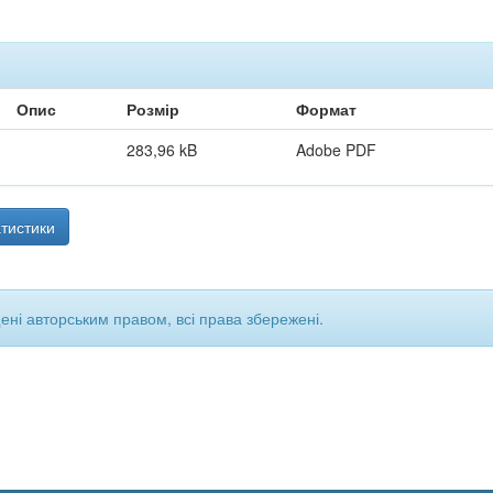
Опис
Розмір
Формат
283,96 kB
Adobe PDF
тистики
щені авторським правом, всі права збережені.