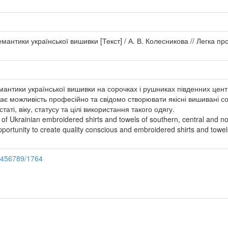
антики української вишивки [Текст] / А. В. Колесникова // Легка пром
нтики української вишивки на сорочках і рушниках південних центр
ає можливість професійно та свідомо створювати якісні вишивані со
таті, віку, статусу та цілі використання такого одягу.
dy of Ukrainian embroidered shirts and towels of southern, central and n
ortunity to create quality conscious and embroidered shirts and towels 
23456789/1764