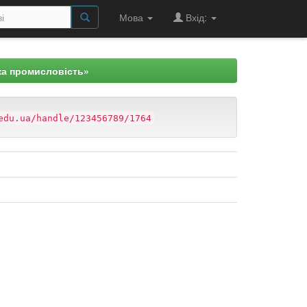
Мова
Вхід:
ка промисловість»
edu.ua/handle/123456789/1764