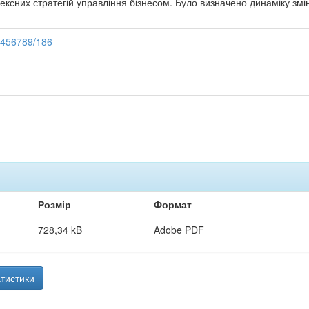
ксних стратегій управління бізнесом. Було визначено динаміку змін 
23456789/186
Розмір
Формат
728,34 kB
Adobe PDF
тистики