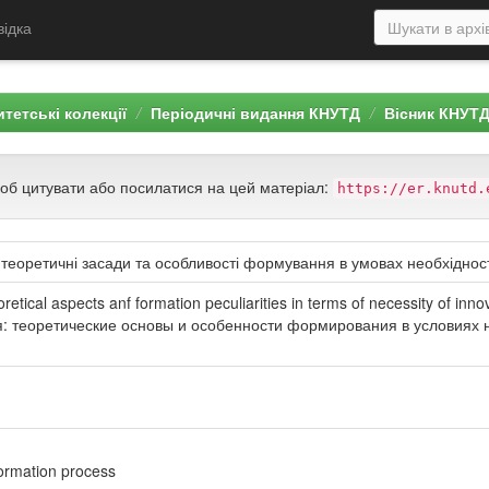
відка
тетські колекції
Періодичні видання КНУТД
Вісник КНУТ
щоб цитувати або посилатися на цей матеріал:
https://er.knutd.
: теоретичні засади та особливості формування в умовах необхідност
etical aspects anf formation peculiarities in terms of necessity of inno
я: теоретические основы и особенности формирования в условиях
formation process