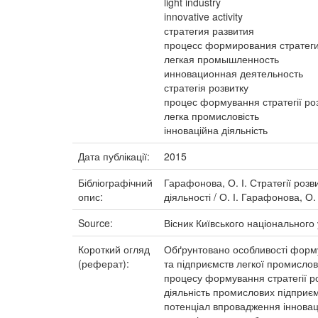
light industry
innovative activity
стратегия развития
процесс формирования стратеги
легкая промышленность
инновационная деятельность
стратегія розвитку
процес формування стратегії ро
легка промисловість
інноваційна діяльність
Дата публікації:
2015
Бібліографічний
Гарафонова, О. І. Стратегії роз
опис:
діяльності / О. І. Гарафонова, О.
Source:
Вісник Київського національного 
Короткий огляд
Обґрунтовано особливості форму
(реферат):
та підприємств легкої промислов
процесу формування стратегії ро
діяльність промислових підприєм
потенціал впровадження інновац