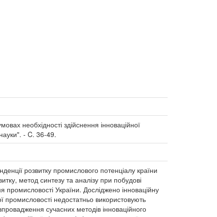
умовах необхідності здійснення інноваційної
науки". - C. 36-49.
нденції розвитку промислового потенціалу країни
витку, метод синтезу та аналізу при побудові
я промисловості України. Досліджено інноваційну
ої промисловості недостатньо використовують
впровадження сучасних методів інноваційного