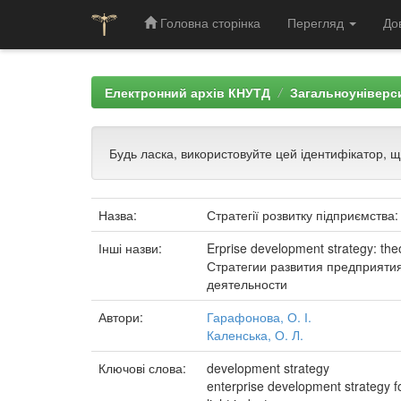
Головна сторінка
Перегляд
До
Skip
navigation
Електронний архів КНУТД
Загальноуніверси
Будь ласка, використовуйте цей ідентифікатор, 
Назва:
Стратегії розвитку підприємства
Інші назви:
Erprise development strategy: theor
Стратегии развития предприяти
деятельности
Автори:
Гарафонова, О. І.
Каленська, О. Л.
Ключові слова:
development strategy
enterprise development strategy 