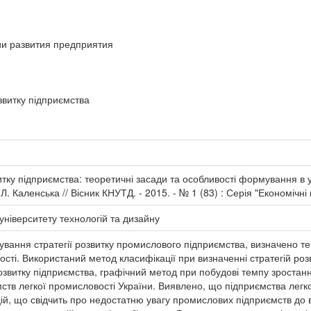
и развития предприятия
звитку підприємства
витку підприємства: теоретичні засади та особливості формування в 
 Л. Каленська // Вісник КНУТД. - 2015. - № 1 (83) : Серія "Економічні 
університету технологій та дизайну
вання стратегії розвитку промислового підприємства, визначено те
ості. Використаний метод класифікації при визначенні стратегій роз
звитку підприємства, графічний метод при побудові темпу зростанн
ств легкої промисловості України. Виявлено, що підприємства легк
ій, що свідчить про недостатню увагу промислових підприємств до 