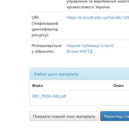
управління та вироблення компле
промисловості України.
URI
https://er.knutd.edu.ua/handle/1
(Уніфікований
ідентифікатор
ресурсу):
Розташовується
Наукові публікації (статті)
у зібраннях:
Вісник КНУТД
Файли цього матеріалу:
Файл
Опис
V83_P036-049.pdf
Показати повний опис матеріалу
Перегляд ста