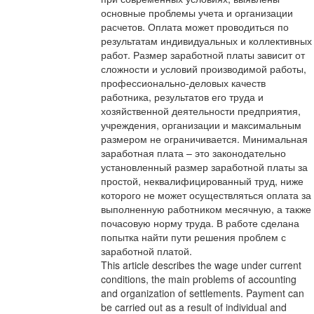
основные проблемы учета и организации
расчетов. Оплата может проводиться по
результатам индивидуальных и коллективных
работ. Размер заработной платы зависит от
сложности и условий производимой работы,
профессионально-деловых качеств
работника, результатов его труда и
хозяйственной деятельности предприятия,
учреждения, организации и максимальным
размером не ограничивается. Минимальная
заработная плата – это законодательно
установленный размер заработной платы за
простой, неквалифицированный труд, ниже
которого не может осуществляться оплата за
выполненную работником месячную, а также
почасовую норму труда. В работе сделана
попытка найти пути решения проблем с
заработной платой.
This article describes the wage under current
conditions, the main problems of accounting
and organization of settlements. Payment can
be carried out as a result of individual and