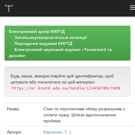
Skip
navigation
Електронний архів КНУТД
Загальноуніверситетські колекції
Періодичні видання КНУТД
Електронний науковий журнал «Технології та
дизайн»
Будь ласка, використовуйте цей ідентифікатор, щоб
цитувати або посилатися на цей матеріал:
https://er.knutd.edu.ua/handle/123456789/1909
Назва:
Стан та перспектива обліку розрахунків з
оплати праці. Шляхи вдосконалення
проблем
Автори:
Карпенко, Т. І.