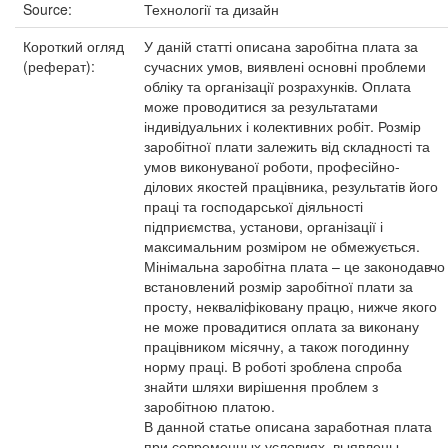
Source:
Технології та дизайн
Короткий огляд
У даній статті описана заробітна плата за
(реферат):
сучасних умов, виявлені основні проблеми
обліку та організації розрахунків. Оплата
може проводитися за результатами
індивідуальних і колективних робіт. Розмір
заробітної плати залежить від складності та
умов виконуваної роботи, професійно-
ділових якостей працівника, результатів його
праці та господарської діяльності
підприємства, установи, організації і
максимальним розміром не обмежується.
Мінімальна заробітна плата – це законодавчо
встановлений розмір заробітної плати за
просту, некваліфіковану працю, нижче якого
не може провадитися оплата за виконану
працівником місячну, а також погодинну
норму праці. В роботі зроблена спроба
знайти шляхи вирішення проблем з
заробітною платою.
В данной статье описана заработная плата
при современных условиях, выявлены