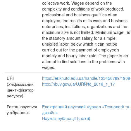
collective work. Wages depend on the
complexity and conditions of work produced,
professional and business qualities of an
employee, the results of its work and business
enterprises, institutions, organizations and the
maximum size is not limited. Minimum wage - is
the statutory amount salary for a simple,
unskilled labor, below which it can not be
carried out for the payment of employee's
monthly and hourly labor rate. The paper is an
attempt to find solutions to the problems with
wages.
URI
https://er.knutd.edu.ua/handle/123456789/1909
(Уніфікований
http://nbuv.gov.ua/UJRN/td_2016_1_17
ідентифікатор
ресурсу):
Розташовується
Електронний науковий журнал «Технології та
у зібраннях:
дизайн»
Наукові публікації (статті)