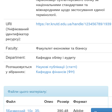
національними стандартами та
міжнародними щодо застосування єдиної
термінології.
URI
https://er.knutd.edu.ua/handle/123456789/1939
(Уніфікований
ідентифікатор
ресурсу):
Faculty:
Факультет економіки та бізнесу
Department:
Кафедра обліку і аудиту
Розташовується
Наукові публікації (статті)
у зібраннях:
Кафедра фінансів (ФН)
Файли цього матеріалу:
Файл
Опис
Розмір
Формат
5Безверхий_10с_35-
390,48
Adobe