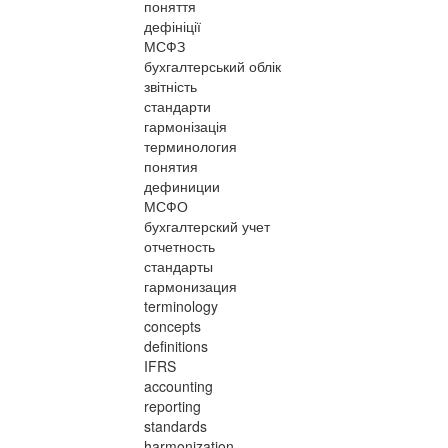
поняття
дефініції
МСФЗ
бухгалтерський облік
звітність
стандарти
гармонізація
терминология
понятия
дефиниции
МСФО
бухгалтерский учет
отчетность
стандарты
гармонизация
terminology
concepts
definitions
IFRS
accounting
reporting
standards
harmonization