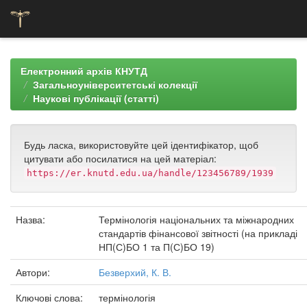
Skip
navigation
Електронний архів КНУТД
Загальноуніверситетські колекції
Наукові публікації (статті)
Будь ласка, використовуйте цей ідентифікатор, щоб
цитувати або посилатися на цей матеріал:
https://er.knutd.edu.ua/handle/123456789/1939
Назва:
Термінологія національних та міжнародних
стандартів фінансової звітності (на прикладі
НП(С)БО 1 та П(С)БО 19)
Автори:
Безверхий, К. В.
Ключові слова:
термінологія