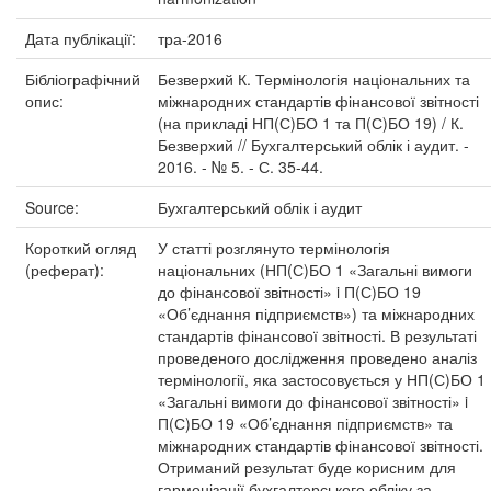
Дата публікації:
тра-2016
Бібліографічний
Безверхий К. Термінологія національних та
опис:
міжнародних стандартів фінансової звітності
(на прикладі НП(С)БО 1 та П(С)БО 19) / К.
Безверхий // Бухгалтерський облік і аудит. -
2016. - № 5. - С. 35-44.
Source:
Бухгалтерський облік і аудит
Короткий огляд
У статті розглянуто термінологія
(реферат):
національних (НП(С)БО 1 «Загальні вимоги
до фінансової звітності» i П(С)БО 19
«Об’єднання підприємств») та міжнародних
стандартів фінансової звітності. В результаті
проведеного дослідження проведено аналіз
термінології, яка застосовується у НП(С)БО 1
«Загальні вимоги до фінансової звітності» i
П(С)БО 19 «Об’єднання підприємств» та
міжнародних стандартів фінансової звітності.
Отриманий результат буде корисним для
гармонізації бухгалтерського обліку за