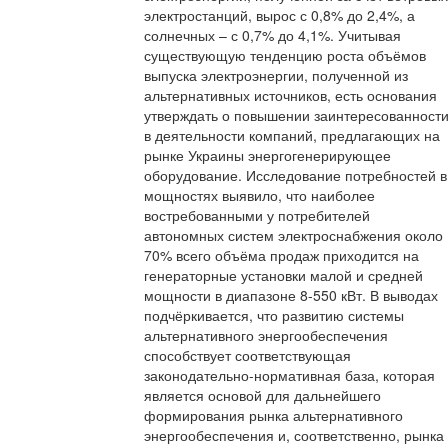
электростанций, вырос с 0,8% до 2,4%, а
солнечных – с 0,7% до 4,1%. Учитывая
существующую тенденцию роста объёмов
выпуска электроэнергии, полученной из
альтернативных источников, есть основания
утверждать о повышении заинтересованност
в деятельности компаний, предлагающих на
рынке Украины энергогенерирующее
оборудование. Исследование потребностей в
мощностях выявило, что наиболее
востребованными у потребителей
автономных систем электроснабжения около
70% всего объёма продаж приходится на
генераторные установки малой и средней
мощности в диапазоне 8-550 кВт. В выводах
подчёркивается, что развитию системы
альтернативного энергообеспечения
способствует соответствующая
законодательно-нормативная база, которая
является основой для дальнейшего
формирования рынка альтернативного
энергообеспечения и, соответственно, рынка