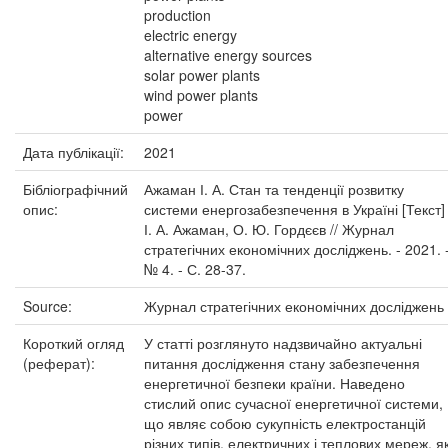
production
electric energy
alternative energy sources
solar power plants
wind power plants
power
Дата публікації:
2021
Бібліографічний
Ажаман І. А. Стан та тенденції розвитку
опис:
системи енергозабезпечення в Україні [Текст] 
І. А. Ажаман, О. Ю. Гордєєв // Журнал
стратегічних економічних досліджень. - 2021. 
№ 4. - С. 28-37.
Source:
Журнал стратегічних економічних досліджень
Короткий огляд
У статті розглянуто надзвичайно актуальні
(реферат):
питання дослідження стану забезпечення
енергетичної безпеки країни. Наведено
стислий опис сучасної енергетичної системи,
що являє собою сукупність електростанцій
різних типів, електричних і теплових мереж, як