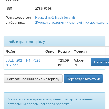
ISSN:
2786-5398
Розташовується
Наукові публікації (статті)
у зібраннях:
Журнал стратегічних економічних досліджень
Файли цього матеріалу:
Файл
Опис
Розмір
Формат
JSED_2021_N4_P028-
725,59
Adobe
Переглян
037.pdf
kB
PDF
Показати повний опис матеріалу
Перегляд статистики
Усі матеріали в архіві електронних ресурсів захищені
авторським правом, всі права збережені.