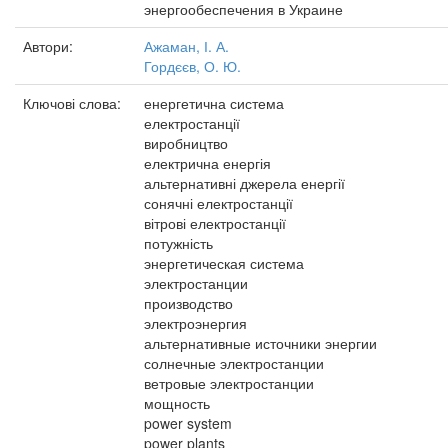
энергообеспечения в Украине
Автори:
Ажаман, І. А.
Гордєєв, О. Ю.
Ключові слова:
енергетична система
електростанції
виробництво
електрична енергія
альтернативні джерела енергії
сонячні електростанції
вітрові електростанції
потужність
энергетическая система
электростанции
производство
электроэнергия
альтернативные источники энергии
солнечные электростанции
ветровые электростанции
мощность
power system
power plants