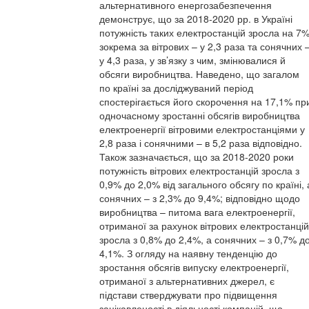
альтернативного енергозабезпечення
демонструє, що за 2018-2020 рр. в Україні
потужність таких електростанцій зросла на 7%
зокрема за вітрових – у 2,3 раза та сонячних 
у 4,3 раза, у зв’язку з чим, змінювалися й
обсяги виробництва. Наведено, що загалом
по країні за досліджуваний період
спостерігається його скорочення на 17,1% пр
одночасному зростанні обсягів виробництва
електроенергії вітровими електростанціями у
2,8 раза і сонячними – в 5,2 раза відповідно.
Також зазначається, що за 2018-2020 роки
потужність вітрових електростанцій зросла з
0,9% до 2,0% від загального обсягу по країні, 
сонячних – з 2,3% до 9,4%; відповідно щодо
виробництва – питома вага електроенергії,
отриманої за рахунок вітрових електростанцій
зросла з 0,8% до 2,4%, а сонячних – з 0,7% д
4,1%. З огляду на наявну тенденцію до
зростання обсягів випуску електроенергії,
отриманої з альтернативних джерел, є
підстави стверджувати про підвищення
зацікавленості в діяльності компаній, що