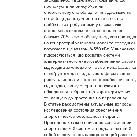
пропонують на ринку України
енергогенеруюче обладнання. Дослідження
потреб щодо потужностей виявило, що
найбільш затребуваними у споживачів
автономних систем електропостачання
близько 70% всього обсягу продажів припада
на генераторні установки малої та середньої
потужності в діапазоні 8-550 кВт. У висновках
підкреслюється, що розвитку системи
альтернативного енергозабезпечення сприяє
відповідна законодавчо-нормативна база, яка
є підґрунтям для подальшого формування
ринку альтернативного енергозабезпечення і,
відповідно, ринку енергогенеруючого
обладнання в Україні, що характеризується
тенденцією до зростання на перспективу.
В статье рассмотрены актуальные вопросы
исследования состояния обеспечения
энергетической безопасности страны.
Приведено краткое описание современной
энергетической системы, представляющей
собой совокупность электростанций разных