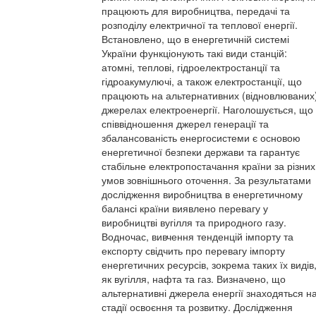
працюють для виробництва, передачі та
розподілу електричної та теплової енергії.
Встановлено, що в енергетичній системі
України функціонують такі види станцій:
атомні, теплові, гідроелектростанції та
гідроакумулючі, а також електростанції, що
працюють на альтернативних (відновлюваних
джерелах електроенергії. Наголошується, що
співвідношення джерел генерації та
збалансованість енергосистеми є основою
енергетичної безпеки держави та гарантує
стабільне електропостачання країни за різних
умов зовнішнього оточення. За результатами
дослідження виробництва в енергетичному
балансі країни виявлено перевагу у
виробництві вугілля та природного газу.
Водночас, вивчення тенденцій імпорту та
експорту свідчить про перевагу імпорту
енергетичних ресурсів, зокрема таких їх видів
як вугілля, нафта та газ. Визначено, що
альтернативні джерела енергії знаходяться н
стадії освоєння та розвитку. Дослідження