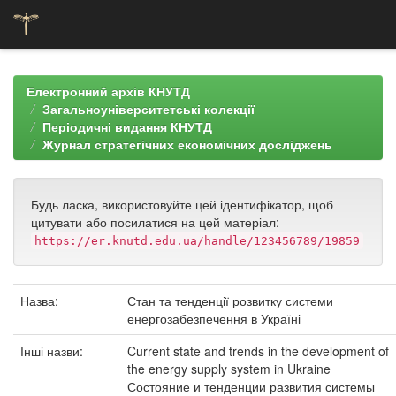
Skip
navigation
Електронний архів КНУТД
Загальноуніверситетські колекції
Періодичні видання КНУТД
Журнал стратегічних економічних досліджень
Будь ласка, використовуйте цей ідентифікатор, щоб
цитувати або посилатися на цей матеріал:
https://er.knutd.edu.ua/handle/123456789/19859
Назва:
Стан та тенденції розвитку системи
енергозабезпечення в Україні
Інші назви:
Current state and trends in the development of
the energy supply system in Ukraine
Состояние и тенденции развития системы