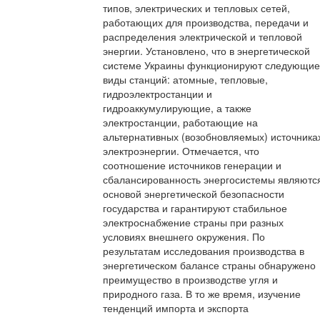
типов, электрических и тепловых сетей,
работающих для производства, передачи и
распределения электрической и тепловой
энергии. Установлено, что в энергетической
системе Украины функционируют следующие
виды станций: атомные, тепловые,
гидроэлектростанции и
гидроаккумулирующие, а также
электростанции, работающие на
альтернативных (возобновляемых) источника
электроэнергии. Отмечается, что
соотношение источников генерации и
сбалансированность энергосистемы являютс
основой энергетической безопасности
государства и гарантируют стабильное
электроснабжение страны при разных
условиях внешнего окружения. По
результатам исследования производства в
энергетическом балансе страны обнаружено
преимущество в производстве угля и
природного газа. В то же время, изучение
тенденций импорта и экспорта