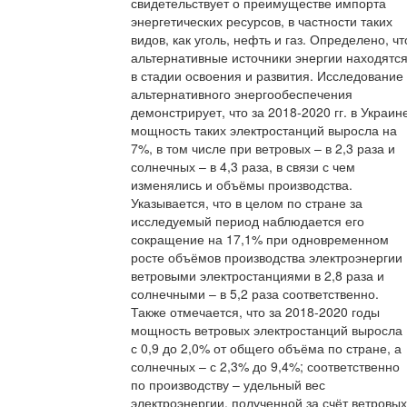
свидетельствует о преимуществе импорта
энергетических ресурсов, в частности таких
видов, как уголь, нефть и газ. Определено, чт
альтернативные источники энергии находятс
в стадии освоения и развития. Исследование
альтернативного энергообеспечения
демонстрирует, что за 2018-2020 гг. в Украин
мощность таких электростанций выросла на
7%, в том числе при ветровых – в 2,3 раза и
солнечных – в 4,3 раза, в связи с чем
изменялись и объёмы производства.
Указывается, что в целом по стране за
исследуемый период наблюдается его
сокращение на 17,1% при одновременном
росте объёмов производства электроэнергии
ветровыми электростанциями в 2,8 раза и
солнечными – в 5,2 раза соответственно.
Также отмечается, что за 2018-2020 годы
мощность ветровых электростанций выросла
с 0,9 до 2,0% от общего объёма по стране, а
солнечных – с 2,3% до 9,4%; соответственно
по производству – удельный вес
электроэнергии, полученной за счёт ветровых