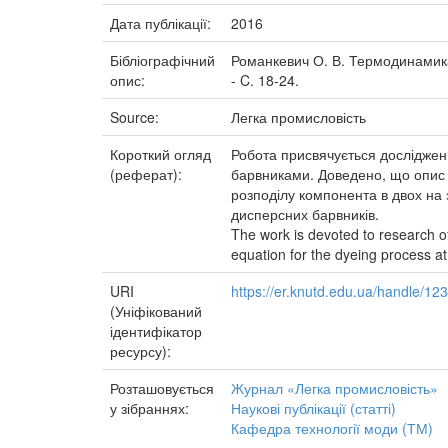
Дата публікації:
2016
Бібліографічний
Романкевич О. В. Термодинамика 
опис:
- C. 18-24.
Source:
Легка промисловість
Короткий огляд
Робота присвячується дослідже
(реферат):
барвниками. Доведено, що опис 
розподілу компонента в двох на
дисперсних барвників.
The work is devoted to research 
equation for the dyeing process at 
URI
https://er.knutd.edu.ua/handle/1
(Уніфікований
ідентифікатор
ресурсу):
Розташовується
Журнал «Легка промисловість»
у зібраннях:
Наукові публікації (статті)
Кафедра технології моди (ТМ)