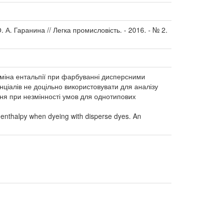
. Гаранина // Легка промисловість. - 2016. - № 2.
міна ентальпії при фарбуванні дисперсними
ціалів не доцільно використовувати для аналізу
ня при незмінності умов для однотипових
 enthalpy when dyeing with disperse dyes. An