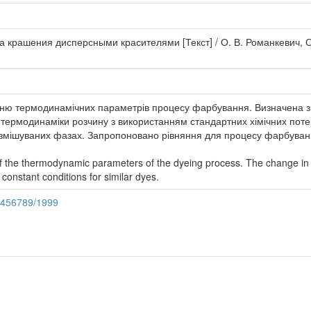
крашения дисперсными красителями [Текст] / О. В. Романкевич, О. А
нню термодинамічних параметрів процесу фарбування. Визначена з
термодинаміки розчину з використанням стандартних хімічних потен
 змішуваних фазах. Запропоновано рівняння для процесу фарбуван
of the thermodynamic parameters of the dyeing process. The change in
constant conditions for similar dyes.
23456789/1999