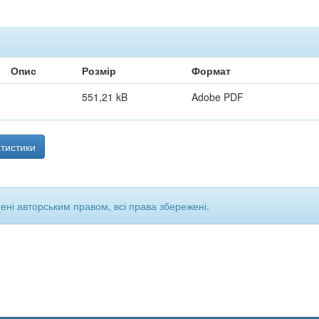
Опис
Розмір
Формат
551,21 kB
Adobe PDF
тистики
щені авторським правом, всі права збережені.