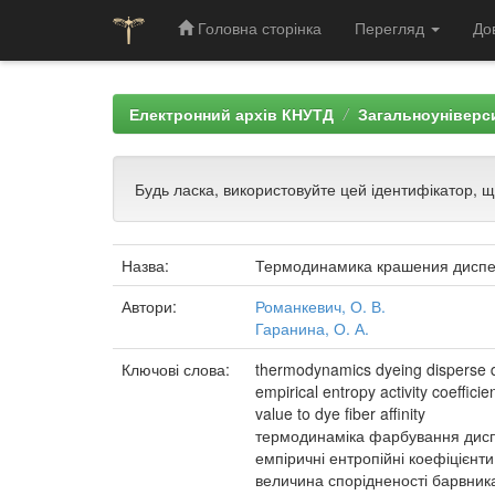
Головна сторінка
Перегляд
До
Skip
navigation
Електронний архів КНУТД
Загальноуніверси
Будь ласка, використовуйте цей ідентифікатор, 
Назва:
Термодинамика крашения дисп
Автори:
Романкевич, О. В.
Гаранина, О. А.
Ключові слова:
thermodynamics dyeing disperse 
empirical entropy activity coefficie
value to dye fiber affinity
термодинаміка фарбування дис
емпіричні ентропійні коефіцієнти
величина спорідненості барвник