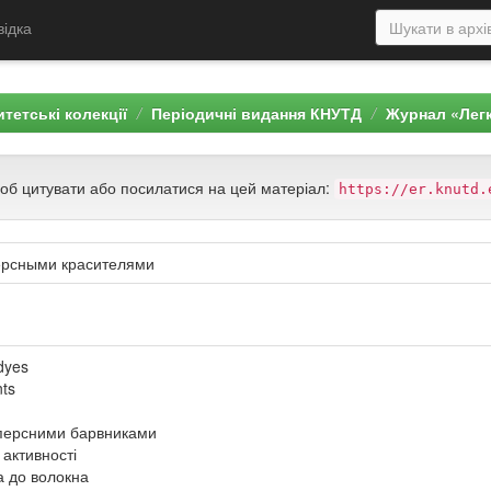
відка
тетські колекції
Періодичні видання КНУТД
Журнал «Лег
щоб цитувати або посилатися на цей матеріал:
https://er.knutd.
ерсными красителями
dyes
nts
персними барвниками
 активності
а до волокна