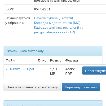
полімерів та хімічних волокон
ISSN:
0544-2901
Розташовується
Наукові публікації (статті)
у зібраннях:
Кафедра моди та стилю (МС)
Кафедра хімічних технологій та
ресурсозбереження (ХТР)
Файли цього матеріалу:
Файл
Опис
Розмір
Формат
20160921_501.pdf
1,19
Adobe
Переглянути/
MB
PDF
Показати повний опис матеріалу
Перегляд статистики