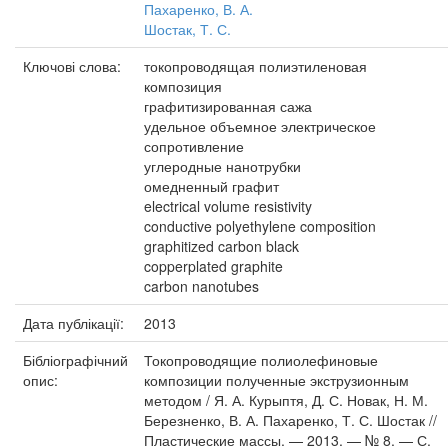
Пахаренко, В. А.
Шостак, Т. С.
Ключові слова:
токопроводящая полиэтиленовая
композиция
графитизированная сажа
удельное объемное электрическое
сопротивление
углеродные нанотрубки
омедненный графит
electrical volume resistivity
conductive polyethylene composition
graphitized carbon black
copperplated graphite
carbon nanotubes
Дата публікації:
2013
Бібліографічний
Токопроводящие полиолефиновые
опис:
композиции полученные экструзионным
методом / Я. А. Курыптя, Д. С. Новак, Н. М.
Березненко, В. А. Пахаренко, Т. С. Шостак //
Пластические массы. — 2013. — № 8. — С.