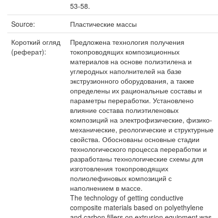
53-58.
Source:
Пластические массы
Короткий огляд
Предложена технология получения
(реферат):
токопроводящих композиционных
материалов на основе полиэтилена и
углеродных наполнителей на базе
экструзионного оборудования, а также
определены их рациональные составы и
параметры переработки. Установлено
влияние состава полиэтиленовых
композиций на электрофизические, физико-
механические, реологические и структурные
свойства. Обоснованы основные стадии
технологического процесса переработки и
разработаны технологические схемы для
изготовления токопроводящих
полиолефиновых композиций с
наполнением в массе.
The technology of getting conductive
composite materials based on polyethylene
and carbon fillers on extrusion equipment was