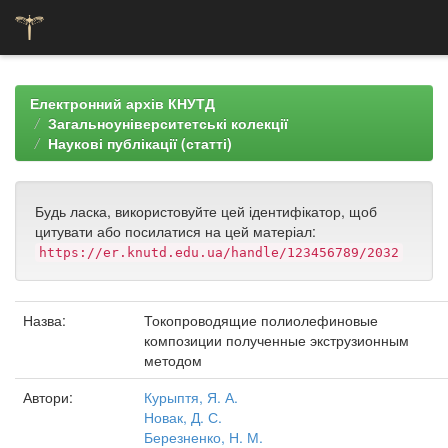
Skip
navigation
Електронний архів КНУТД
Загальноуніверситетські колекції
Наукові публікації (статті)
Будь ласка, використовуйте цей ідентифікатор, щоб
цитувати або посилатися на цей матеріал:
https://er.knutd.edu.ua/handle/123456789/2032
Назва:
Токопроводящие полиолефиновые
композиции полученные экструзионным
методом
Автори:
Курыптя, Я. А.
Новак, Д. С.
Березненко, Н. М.