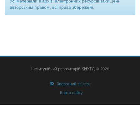
Усі матеріали в архіві електронних ресурсів захищені
авторським правом, всі права збережені.
Інституційний репозитарій КНУТД © 2026
Зворотний зв’язок
Карта сайту