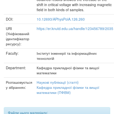
shift in critical voltage with increasing magnetic
field in both kinds of samples.
DOI:
10.12693/APhysPolA.126.260
URI
https://er.knutd.edu.ua/handle/123456789/2035
(Уніфікований
ідентифікатор
ресурсу):
Faculty:
Інститут інженерії та інформаційних
технологій
Department:
Кафедра прикладної фізики та вищої
математики
Розташовується
Наукові публікації (статті)
у зібраннях:
Кафедра прикладної фізики та вищої
математики (ПФВМ)
Файли цього матеріалу: