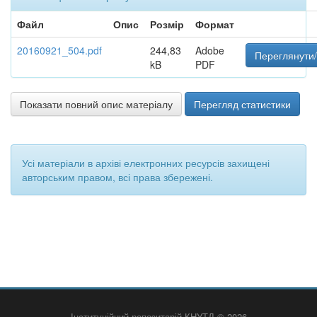
Файл
Опис
Розмір
Формат
20160921_504.pdf
244,83
Adobe
Переглянути/
kB
PDF
Показати повний опис матеріалу
Перегляд статистики
Усі матеріали в архіві електронних ресурсів захищені
авторським правом, всі права збережені.
Інституційний репозитарій КНУТД © 2026