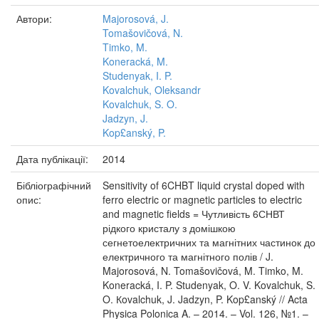
Автори:
Majorosová, J.
Tomašovičová, N.
Timko, M.
Koneracká, M.
Studenyak, I. P.
Kovalchuk, Oleksandr
Kovalchuk, S. O.
Jadzyn, J.
Kop£anský, P.
Дата публікації:
2014
Бібліографічний
Sensitivity of 6CHBT liquid crystal doped with
опис:
ferro electric or magnetic particles to electric
and magnetic fields = Чутливість 6СНВТ
рідкого кристалу з домішкою
сегнетоелектричних та магнітних частинок до
електричного та магнітного полів / J.
Majorosová, N. Tomašovičová, M. Timko, M.
Koneracká, I. P. Studenyak, O. V. Kovalchuk, S.
O. Кovalchuk, J. Jadzyn, P. Kop£anský // Acta
Physica Polonica A. – 2014. – Vol. 126, №1. –