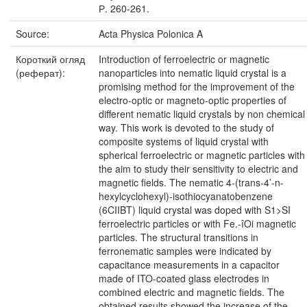
Р. 260-261.
Source:
Acta Physica Polonica A
Короткий огляд
Introduction of ferroelectric or magnetic
(реферат):
nanoparticles into nematic liquid crystal is a
promising method for the improvement of the
electro-optic or magneto-optic properties of
different nematic liquid crystals by non chemical
way. This work is devoted to the study of
composite systems of liquid crystal with
spherical ferroelectric or magnetic particles with
the aim to study their sensitivity to electric and
magnetic fields. The nematic 4-(trans-4’-n-
hexylcyclohexyl)-isothiocyanatobenzene
(6CIIBT) liquid crystal was doped with S1>SI
ferroelectric particles or with Fe.-îOi magnetic
particles. The structural transitions in
ferronematic samples were indicated by
capacitance measurements in a capacitor
made of ITO-coated glass electrodes in
combined electric and magnetic fields. The
obtained results showed the increase of the