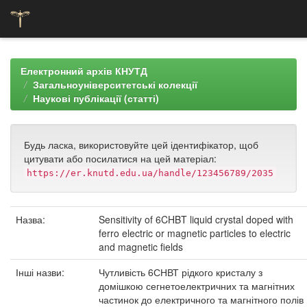
Skip
navigation
Електронний архів КНУТД
Загальноуніверситетські колекції
Наукові публікації (статті)
Будь ласка, використовуйте цей ідентифікатор, щоб
цитувати або посилатися на цей матеріал:
https://er.knutd.edu.ua/handle/123456789/2035
Назва:
Sensitivity of 6CHBT liquid crystal doped with
ferro electric or magnetic particles to electric
and magnetic fields
Інші назви:
Чутливість 6СНВТ рідкого кристалу з
домішкою сегнетоелектричних та магнітних
частинок до електричного та магнітного полів