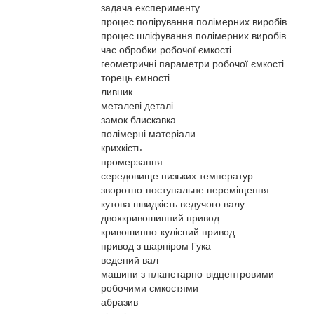
задача експерименту
процес полірування полімерних виробів
процес шліфування полімерних виробів
час обробки робочої ємкості
геометричні параметри робочої ємкості
торець ємності
ливник
металеві деталі
замок блискавка
полімерні матеріали
крихкість
промерзання
середовище низьких температур
зворотно-поступальне переміщення
кутова швидкість ведучого валу
двохкривошипний привод
кривошипно-кулісний привод
привод з шарніром Гука
ведений вал
машини з планетарно-відцентровими
робочими ємкостями
абразив