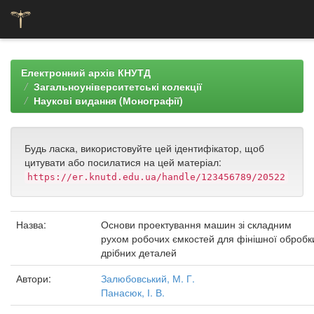
Skip
navigation
Електронний архів КНУТД
Загальноуніверситетські колекції
Наукові видання (Монографії)
Будь ласка, використовуйте цей ідентифікатор, щоб
цитувати або посилатися на цей матеріал:
https://er.knutd.edu.ua/handle/123456789/20522
Назва:
Основи проектування машин зі складним
рухом робочих ємкостей для фінішної обробк
дрібних деталей
Автори:
Залюбовський, М. Г.
Панасюк, І. В.