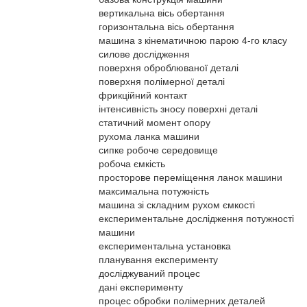
вертикальна вісь обертання
горизонтальна вісь обертання
машина з кінематичною парою 4-го класу
силове дослідження
поверхня оброблюваної деталі
поверхня полімерної деталі
фрикційний контакт
інтенсивність зносу поверхні деталі
статичний момент опору
рухома ланка машини
сипке робоче середовище
робоча ємкість
просторове переміщення ланок машини
максимальна потужність
машина зі складним рухом ємкості
експериментальне дослідження потужності
машини
експериментальна установка
планування експерименту
досліджуваний процес
дані експерименту
процес обробки полімерних деталей