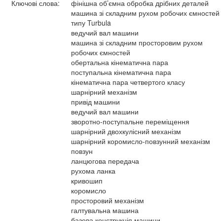
Ключові слова:
фінішна об’ємна обробка дрібних деталей
машина зі складним рухом робочих ємностей
типу Turbula
ведучий вал машини
машина зі складним просторовим рухом
робочих ємностей
обертальна кінематична пара
поступальна кінематична пара
кінематична пара четвертого класу
шарнірний механізм
привід машини
ведучий вал машини
зворотно-поступальне переміщення
шарнірний двохкулісний механізм
шарнірний коромисло-повзунний механізм
повзун
ланцюгова передача
рухома ланка
кривошип
коромисло
просторовий механізм
галтувальна машина
базова конструкція машини