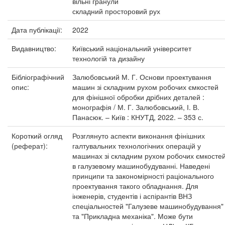
вільні гранули
складний просторовий рух
Дата публікації:
2022
Видавництво:
Київський національний університет
технологій та дизайну
Бібліографічний
Залюбовський М. Г. Основи проектування
опис:
машин зі складним рухом робочих ємкостей
для фінішної обробки дрібних деталей :
монографія / М. Г. Залюбовський, І. В.
Панасюк. – Київ : КНУТД, 2022. – 353 с.
Короткий огляд
Розглянуто аспекти виконання фінішних
(реферат):
галтувальних технологічних операцій у
машинах зі складним рухом робочих ємкосте
в галузевому машинобудуванні. Наведені
принципи та закономірності раціонального
проектування такого обладнання. Для
інженерів, студентів і аспірантів ВНЗ
спеціальностей "Галузеве машинобудування"
та "Прикладна механіка". Може бути