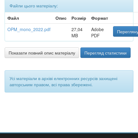
Файли цього матеріалу:
Файл
Опис
Розмір
Формат
OPM_mono_2022.pdf
27,04
Adobe
Перегляну
MB
PDF
Показати повний опис матеріалу
Перегляд статистики
Усі матеріали в архіві електронних ресурсів захищені
авторським правом, всі права збережені.