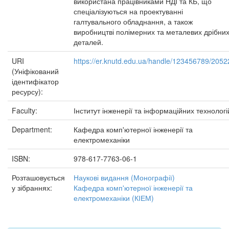
використана працівниками НДІ та КБ, що
спеціалізуються на проектуванні
галтувального обладнання, а також
виробництві полімерних та металевих дрібни
деталей.
URI
https://er.knutd.edu.ua/handle/123456789/2052
(Уніфікований
ідентифікатор
ресурсу):
Faculty:
Інститут інженерії та інформаційних технологі
Department:
Кафедра комп'ютерної інженерії та
електромеханіки
ISBN:
978-617-7763-06-1
Розташовується
Наукові видання (Монографії)
у зібраннях:
Кафедра комп'ютерної інженерії та
електромеханіки (КІЕМ)