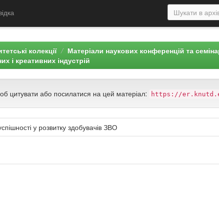
відка
тетські колекції
Матеріали наукових конференцій та семін
них і креативних індустрій
щоб цитувати або посилатися на цей матеріал:
https://er.knutd.
спішності у розвитку здобувачів ЗВО