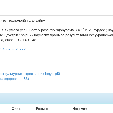
итет технологій та дизайну
 як умова успішності у розвитку здобувачів ЗВО / В. А. Курдес ; наук. 
х індустрій : збірник наукових праць за результатами Всеукраїнської 
ТД, 2022. – С. 140-142.
/123456789/20772
ток культурних і креативних індустрій
та здоров'я (ФВЗ)
Опис
Розмір
Формат