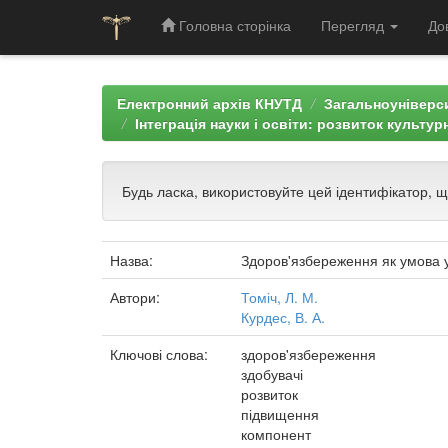
Головна сторінка
Перегляд
До
Skip
navigation
Електронний архів КНУТД
Загальноуніверси
Інтеграція науки і освіти: розвиток культур
Будь ласка, використовуйте цей ідентифікатор, 
Назва:
Здоров'язбереження як умова у
Автори:
Томіч, Л. М.
Курдес, В. А.
Ключові слова:
здоров'язбереження
здобувачі
розвиток
підвищення
компонент