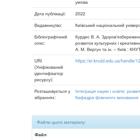
умова
Дата публікації:
2022
Видавництво:
Київський національний універс
Бібліографічний
Курдес В. А. Здоров'язбереження
опис:
розвиток культурних і креативни
А. М. Вергун та ін. – Київ : КНУ
URI
https://er.knutd.edu.ua/handle
(Уніфікований
ідентифікатор
ресурсу):
Розташовується у
Інтеграція науки і освіти: розви
зібраннях:
Кафедра фізичного виховання 
Файли цього матеріалу:
Файл