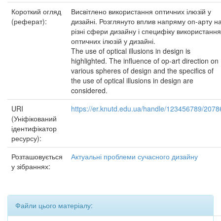
Короткий огляд
Висвітлено використання оптичних ілюзій у
(реферат):
дизайні. Розглянуто вплив напряму оп-арту н
різні сфери дизайну і специфіку використання
оптичних ілюзій у дизайні.
The use of optical illusions in design is
highlighted. The influence of op-art direction on
various spheres of design and the specifics of
the use of optical illusions in design are
considered.
URI
https://er.knutd.edu.ua/handle/123456789/2078
(Уніфікований
ідентифікатор
ресурсу):
Розташовується
Актуальні проблеми сучасного дизайну
у зібраннях:
Файли цього матеріалу: