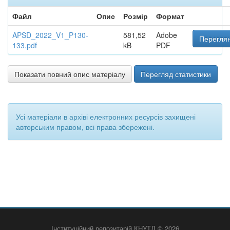
Файл
Опис
Розмір
Формат
APSD_2022_V1_P130-
581,52
Adobe
Переглян
133.pdf
kB
PDF
Показати повний опис матеріалу
Перегляд статистики
Усі матеріали в архіві електронних ресурсів захищені
авторським правом, всі права збережені.
Інституційний репозитарій КНУТД © 2026