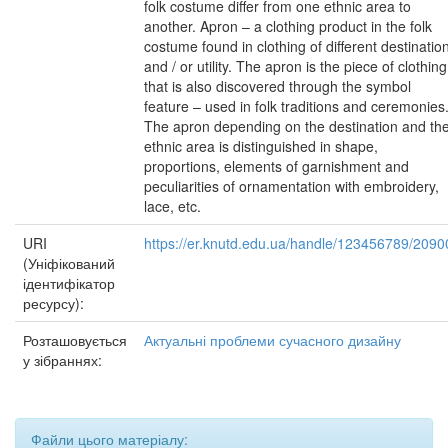
folk costume differ from one ethnic area to
another. Apron – a clothing product in the folk
costume found in clothing of different destinatio
and / or utility. The apron is the piece of clothing
that is also discovered through the symbol
feature – used in folk traditions and ceremonies
The apron depending on the destination and th
ethnic area is distinguished in shape,
proportions, elements of garnishment and
peculiarities of ornamentation with embroidery,
lace, etc.
URI
https://er.knutd.edu.ua/handle/123456789/2090
(Уніфікований
ідентифікатор
ресурсу):
Розташовується
Актуальні проблеми сучасного дизайну
у зібраннях:
Файли цього матеріалу: