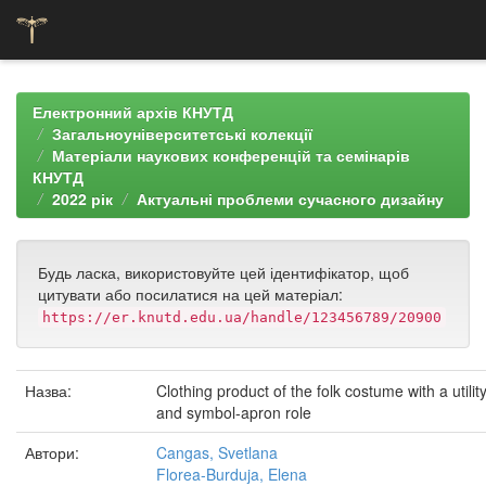
Skip
navigation
Електронний архів КНУТД
Загальноуніверситетські колекції
Матеріали наукових конференцій та семінарів
КНУТД
2022 рік
Актуальні проблеми сучасного дизайну
Будь ласка, використовуйте цей ідентифікатор, щоб
цитувати або посилатися на цей матеріал:
https://er.knutd.edu.ua/handle/123456789/20900
Назва:
Clothing product of the folk costume with a utilit
and symbol-apron role
Автори:
Cangas, Svetlana
Florea-Burduja, Elena