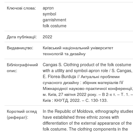
Ключові слова:
apron
symbol
garnishment
folk costume
Дата публікації:
2022
Видавництво:
Київський національний університет
технологій та дизайну
Бібліографічний
Cangas S. Clothing product of the folk costume
опис:
with a utility and symbol-apron role / S. Cangas,
E. Florea-Burduja // Актуальні проблеми
сучасного дизайну : збірник матеріалів ІV
Міжнародної науково-практичної конференції
м. Київ, 27 квітня 2022 року. – В 2-х т. – Т. 1. –
Київ : КНУТД, 2022. – С. 130-133.
Короткий огляд
In the Republic of Moldova, ethnography studie
(реферат):
have established three ethnic zones with
differentiation of the external appearance of the
folk costume. The clothing components in the