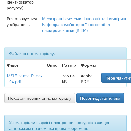
ідентифікатор
ресурсу):
Розташовується
Мехатронні системи: інновації та інжиніринг
у зібраннях:
Кафедра комп'ютерної інженерії та
електромеханіки (КІЕМ)
Файли цього матеріалу:
Файл
Опис
Розмір
Формат
MSIE_2022_P123-
785,64
Adobe
Переглянути/
124.pdf
kB
PDF
Показати повний опис матеріалу
Перегляд статистики
Усі матеріали в архіві електронних ресурсів захищені
авторським правом, всі права збережені.