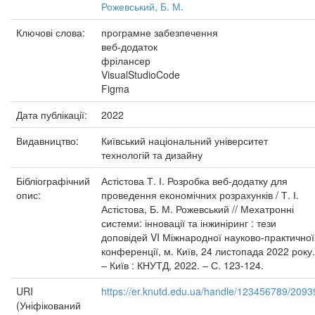
Рожевський, Б. М.
Ключові слова:
програмне забезпечення
веб-додаток
фрілансер
VisualStudioCode
Figma
Дата публікації:
2022
Видавництво:
Київський національний університет
технологій та дизайну
Бібліографічний
Астістова Т. І. Розробка веб-додатку для
опис:
проведення економічних розрахунків / Т. І.
Астістова, Б. М. Рожевський // Мехатронні
системи: інновації та інжиніринг : тези
доповідей VI Міжнародної науково-практичної
конференції, м. Київ, 24 листопада 2022 року.
– Київ : КНУТД, 2022. – С. 123-124.
URI
https://er.knutd.edu.ua/handle/123456789/2093
(Уніфікований