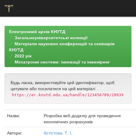
Skip
navigation
Електронний архів КНУТД
Загальноуніверситетські колекції
Матеріали наукових конференцій та семінарів
КНУТД
2022 рік
Мехатронні системи: інновації та інжиніринг
Будь ласка, використовуйте цей ідентифікатор, щоб
цитувати або посилатися на цей матеріал:
https://er.knutd.edu.ua/handle/123456789/20939
Назва:
Розробка веб-додатку для проведення
економічних розрахунків
Автори:
Астістова, Т. І.