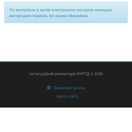
Усі матеріали в архіві електронних ресурсів захищені
авторським правом, всі права збережені.
Інституційний репозитарій КНУТД © 2026
Зворотний зв’язок
Карта сайту