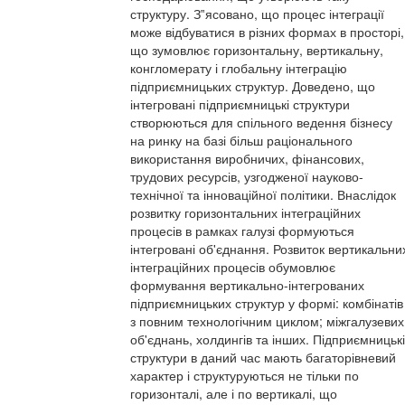
структуру. З‟ясовано, що процес інтеграції
може відбуватися в різних формах в просторі,
що зумовлює горизонтальну, вертикальну,
конгломерату і глобальну інтеграцію
підприємницьких структур. Доведено, що
інтегровані підприємницькі структури
створюються для спільного ведення бізнесу
на ринку на базі більш раціонального
використання виробничих, фінансових,
трудових ресурсів, узгодженої науково-
технічної та інноваційної політики. Внаслідок
розвитку горизонтальних інтеграційних
процесів в рамках галузі формуються
інтегровані об'єднання. Розвиток вертикальни
інтеграційних процесів обумовлює
формування вертикально-інтегрованих
підприємницьких структур у формі: комбінатів
з повним технологічним циклом; міжгалузевих
об'єднань, холдингів та інших. Підприємницькі
структури в даний час мають багаторівневий
характер і структуруються не тільки по
горизонталі, але і по вертикалі, що