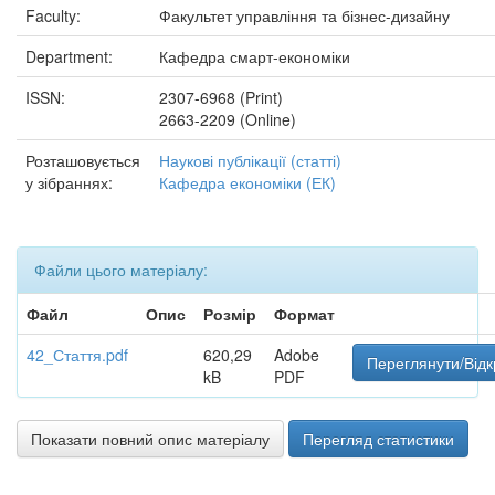
Faculty:
Факультет управління та бізнес-дизайну
Department:
Кафедра смарт-економіки
ISSN:
2307-6968 (Print)
2663-2209 (Online)
Розташовується
Наукові публікації (статті)
у зібраннях:
Кафедра економіки (ЕК)
Файли цього матеріалу:
Файл
Опис
Розмір
Формат
42_Стаття.pdf
620,29
Adobe
Переглянути/Відк
kB
PDF
Показати повний опис матеріалу
Перегляд статистики