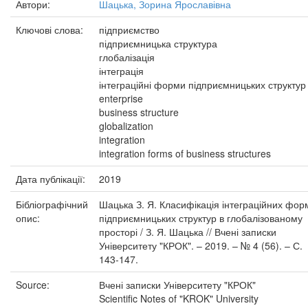
Автори:
Шацька, Зорина Ярославівна
Ключові слова:
підприємство
підприємницька структура
глобалізація
інтеграція
інтеграційні форми підприємницьких структур
enterprise
business structure
globalization
integration
integration forms of business structures
Дата публікації:
2019
Бібліографічний
Шацька З. Я. Класифікація інтеграційних фор
опис:
підприємницьких структур в глобалізованому
просторі / З. Я. Шацька // Вчені записки
Університету "КРОК". – 2019. – № 4 (56). – С.
143-147.
Source:
Вчені записки Університету "КРОК"
Scientific Notes of "KROK" University