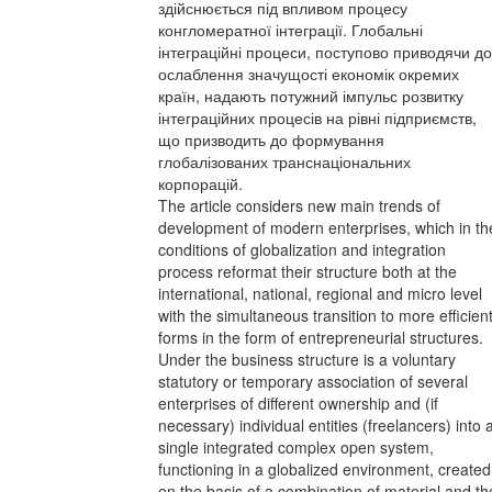
здійснюється під впливом процесу
конгломератної інтеграції. Глобальні
інтеграційні процеси, поступово приводячи до
ослаблення значущості економік окремих
країн, надають потужний імпульс розвитку
інтеграційних процесів на рівні підприємств,
що призводить до формування
глобалізованих транснаціональних
корпорацій.
The article considers new main trends of
development of modern enterprises, which in th
conditions of globalization and integration
process reformat their structure both at the
international, national, regional and micro level
with the simultaneous transition to more efficien
forms in the form of entrepreneurial structures.
Under the business structure is a voluntary
statutory or temporary association of several
enterprises of different ownership and (if
necessary) individual entities (freelancers) into 
single integrated complex open system,
functioning in a globalized environment, created
on the basis of a combination of material and th