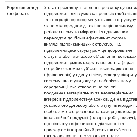
Короткий огляд
У статті розглянуті тенденції розвитку сучасни
(реферат):
підприємств, які в умовах процесів глобалізаці
та інтеграції переформатують свою структуру
як на міжнародному, так і на національному,
регіональному та мікрорівні з одночасним
переходом до більш ефективних форм у
вигляді підприємницьких структур. Під
підприємницька структура – це добровільне
статутне або тимчасове об‟єднання декількох
підприємств різних форм власності та (в разі
потреби) окремих суб‟єктів господарювання
(фрілансерів) у єдину цілісну складну відкриту
систему, що функціонує у глобалізованому
середовищі, яке створене на основі
поєднання матеріальних та нематеріальних
інтересів підприємств-учасників, діє на підстав
установчого договору або статуту як юридичн
особа, з метою розробки та комерціоналізації
інноваційної продукції (товарів, робіт, послуг),
що підвищує ефективність діяльності та
прискорює інтеграційний розвиток суб'єктів
господарювання, що утворюють таку