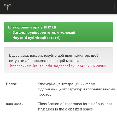
Skip
navigation
Електронний архів КНУТД
Загальноуніверситетські колекції
Наукові публікації (статті)
Будь ласка, використовуйте цей ідентифікатор, щоб
цитувати або посилатися на цей матеріал:
https://er.knutd.edu.ua/handle/123456789/20965
Назва:
Класифікація інтеграційних форм
підприємницьких структур в глобалізованому
просторі
Інші назви:
Classification of integration forms of business
structures in the globalized space