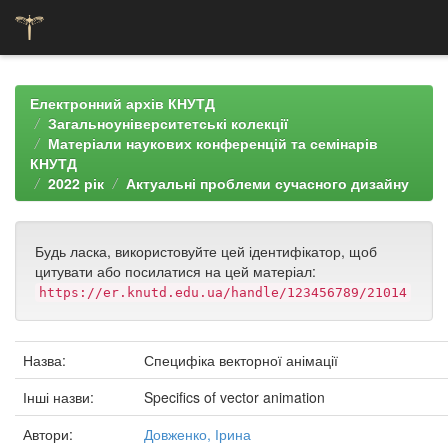
Skip
navigation
Електронний архів КНУТД
Загальноуніверситетські колекції
Матеріали наукових конференцій та семінарів
КНУТД
2022 рік
Актуальні проблеми сучасного дизайну
Будь ласка, використовуйте цей ідентифікатор, щоб
цитувати або посилатися на цей матеріал:
https://er.knutd.edu.ua/handle/123456789/21014
Назва:
Специфіка векторної анімації
Інші назви:
Specifics of vector animation
Автори:
Довженко, Ірина