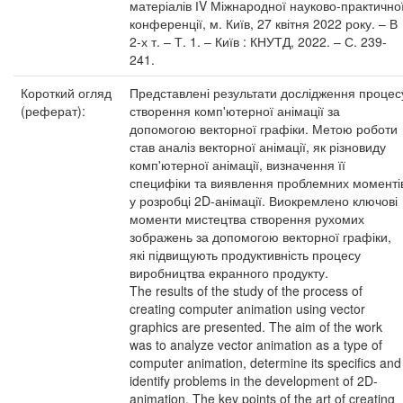
матеріалів ІV Міжнародної науково-практично
конференції, м. Київ, 27 квітня 2022 року. – В
2-х т. – Т. 1. – Київ : КНУТД, 2022. – С. 239-
241.
Короткий огляд
Представлені результати дослідження процес
(реферат):
створення комп'ютерної анімації за
допомогою векторної графіки. Метою роботи
став аналіз векторної анімації, як різновиду
комп'ютерної анімації, визначення її
специфіки та виявлення проблемних моменті
у розробці 2D-анімації. Виокремлено ключові
моменти мистецтва створення рухомих
зображень за допомогою векторної графіки,
які підвищують продуктивність процесу
виробництва екранного продукту.
The results of the study of the process of
creating computer animation using vector
graphics are presented. The aim of the work
was to analyze vector animation as a type of
computer animation, determine its specifics and
identify problems in the development of 2D-
animation. The key points of the art of creating