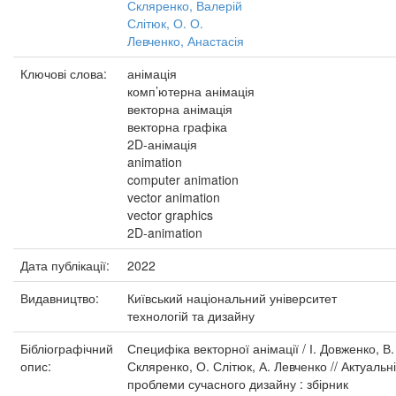
Скляренко, Валерій
Слітюк, О. О.
Левченко, Анастасія
Ключові слова:
анімація
комп’ютерна анімація
векторна анімація
векторна графіка
2D-анімація
animation
computer animation
vector animation
vector graphics
2D-animation
Дата публікації:
2022
Видавництво:
Київський національний університет
технологій та дизайну
Бібліографічний
Специфіка векторної анімації / І. Довженко, В.
опис:
Скляренко, О. Слітюк, А. Левченко // Актуальні
проблеми сучасного дизайну : збірник