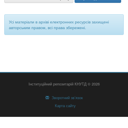
Усі матеріали в архіві електронних ресурсів захищені
авторським правом, всі права збережені.
Інституційний репозитарій КНУТД © 2026
Зворотний зв’язок
Карта сайту