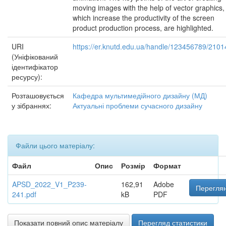
moving images with the help of vector graphics,
which increase the productivity of the screen
product production process, are highlighted.
URI
https://er.knutd.edu.ua/handle/123456789/2101
(Уніфікований
ідентифікатор
ресурсу):
Розташовується
Кафедра мультимедійного дизайну (МД)
у зібраннях:
Актуальні проблеми сучасного дизайну
Файли цього матеріалу:
Файл
Опис
Розмір
Формат
APSD_2022_V1_P239-
162,91
Adobe
Переглян
241.pdf
kB
PDF
Показати повний опис матеріалу
Перегляд статистики