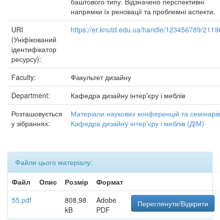
баштового типу. Відзначено перспективні
напрямки їх реновації та проблемні аспекти.
URI
https://er.knutd.edu.ua/handle/123456789/2119
(Уніфікований
ідентифікатор
ресурсу):
Faculty:
Факультет дизайну
Department:
Кафедра дизайну інтер'єру і меблів
Розташовується
Матеріали наукових конференцій та семінарі
у зібраннях:
Кафедра дизайну інтер'єру і меблів (ДІМ)
Файли цього матеріалу:
Файл
Опис
Розмір
Формат
55.pdf
808,98
Adobe
Переглянути/Відкрити
kB
PDF