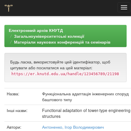
Skip
navigation
Електронний архів КНУТД
Загальноуніверситетські колекції
Матеріали наукових конференцій та семінарів
Будь ласка, використовуйте цей ідентифікатор, щоб
цитувати або посилатися на цей матеріал:
https://er.knutd.edu.ua/handle/123456789/21198
Назва:
Функціональна адаптація інженерних споруд
баштового типу
Інші назви:
Functional adaptation of tower-type engineering
structures
Автори:
Антоненко, Ігор Володимирович