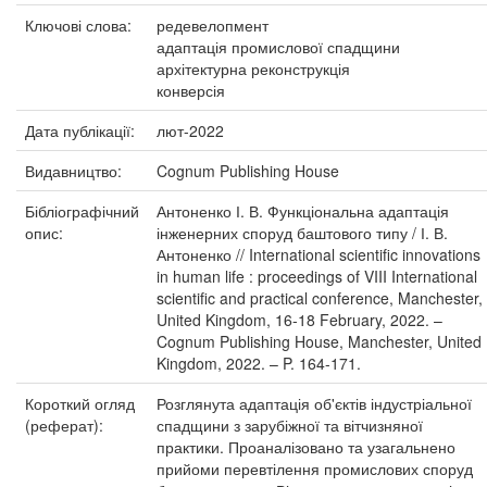
Ключові слова:
редевелопмент
адаптація промислової спадщини
архітектурна реконструкція
конверсія
Дата публікації:
лют-2022
Видавництво:
Cognum Publishing House
Бібліографічний
Антоненко І. В. Функціональна адаптація
опис:
інженерних споруд баштового типу / І. В.
Антоненко // International scientific innovations
in human life : proceedings of VIII International
scientific and practical conference, Manchester,
United Kingdom, 16-18 February, 2022. –
Cognum Publishing House, Manchester, United
Kingdom, 2022. – P. 164-171.
Короткий огляд
Розглянута адаптація об'єктів індустріальної
(реферат):
спадщини з зарубіжної та вітчизняної
практики. Проаналізовано та узагальнено
прийоми перевтілення промислових споруд