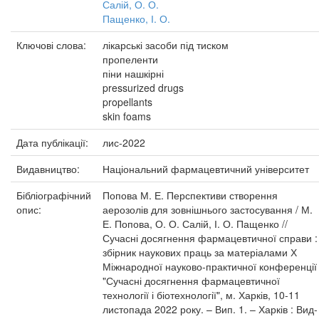
Салій, О. О.
Пащенко, І. О.
Ключові слова:
лікарські засоби під тиском
пропеленти
піни нашкірні
pressurized drugs
propellants
skin foams
Дата публікації:
лис-2022
Видавництво:
Національний фармацевтичний університет
Бібліографічний
Попова М. Е. Перспективи створення
опис:
аерозолів для зовнішнього застосування / М.
Е. Попова, О. О. Салій, І. О. Пащенко //
Сучасні досягнення фармацевтичної справи :
збірник наукових праць за матеріалами Х
Міжнародної науково-практичної конференції
"Сучасні досягнення фармацевтичної
технології і біотехнології", м. Харків, 10-11
листопада 2022 року. – Вип. 1. – Харків : Вид-