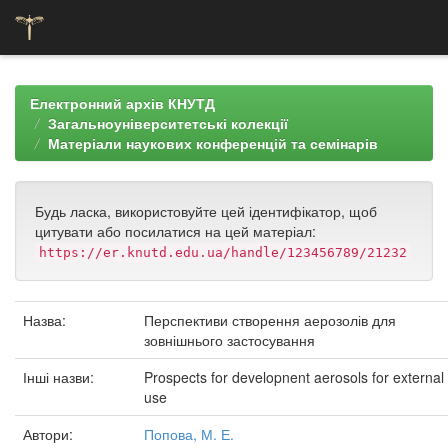
Skip
navigation
Електронний архів КНУТД
Загальноуніверситетські колекції
Матеріали наукових конференцій та семінарів
Будь ласка, використовуйте цей ідентифікатор, щоб
цитувати або посилатися на цей матеріал:
https://er.knutd.edu.ua/handle/123456789/21232
Назва:
Перспективи створення аерозолів для
зовнішнього застосування
Інші назви:
Prospects for developnent aerosols for external
use
Автори:
Попова, М. Е.