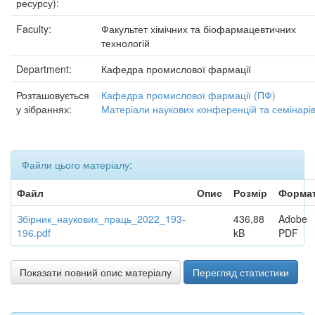
ресурсу):
Faculty:
Факультет хімічних та біофармацевтичних
технологій
Department:
Кафедра промислової фармації
Розташовується
Кафедра промислової фармації (ПФ)
у зібраннях:
Матеріали наукових конференцій та семінарі
Файли цього матеріалу:
Файл
Опис
Розмір
Форма
Збірник_наукових_праць_2022_193-
436,88
Adobe
196.pdf
kB
PDF
Показати повний опис матеріалу
Перегляд статистики