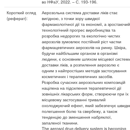
во НФаУ, 2022. – С. 193-196.
Короткий огляд
Аерозольна система доставки ліків стає
(реферат):
вигідною, з точки зору швидкої
фармакологічної дії та економії, а зростаючий
технологічний прогрес виробництва та
розробка недорогих та екологічно чистих
аерозолів зумовлює постійний ріст частки
фармацевтичних аерозолів на ринку. Шкіра,
будучи найбільшим органом в організмі
людини, є основним шляхом місцевої систем
доставки ліків, а розпилення аерозолю є
одним з найпростіших методів застосування
косметичних і терапевтичних засобів.
Розробка сучасних аерозольних композицій
націлена на підсилення терапевтичної дії
зовнішніх лікарських форм, створюючи при їх
місцевому застосуванні тривалий
охолоджуючий ефект, який забезпечує швидк
полегшення болю та свербежу, а також
тенденцію до зменшення набряклої,
запаленої тканини.
The aerosol drug delivery system is becoming