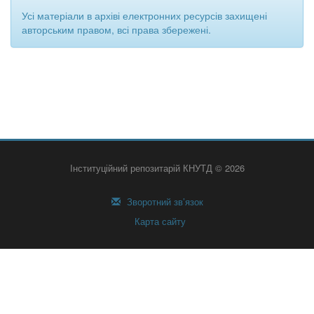
Усі матеріали в архіві електронних ресурсів захищені
авторським правом, всі права збережені.
Інституційний репозитарій КНУТД © 2026
Зворотний зв’язок
Карта сайту