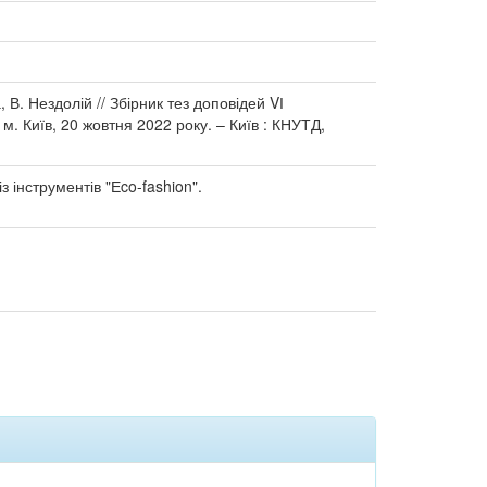
 В. Нездолій // Збірник тез доповідей VІ
. Київ, 20 жовтня 2022 року. – Київ : КНУТД,
 інструментів "Еco-fashion".