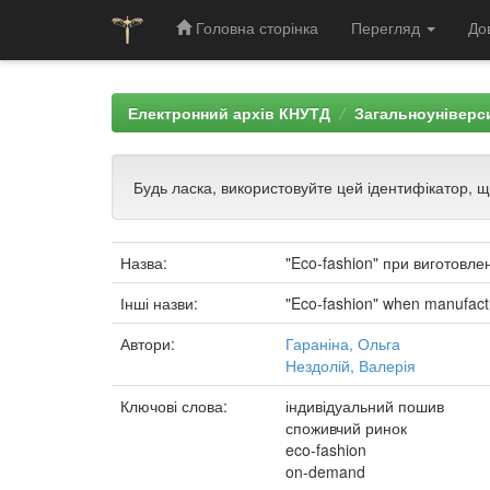
Головна сторінка
Перегляд
До
Skip
navigation
Електронний архів КНУТД
Загальноуніверси
Будь ласка, використовуйте цей ідентифікатор, 
Назва:
"Eco-fashion" при виготовл
Інші назви:
"Eco-fashion" when manufactu
Автори:
Гараніна, Ольга
Нездолій, Валерія
Ключові слова:
індивідуальний пошив
споживчий ринок
eco-fashion
on-demand