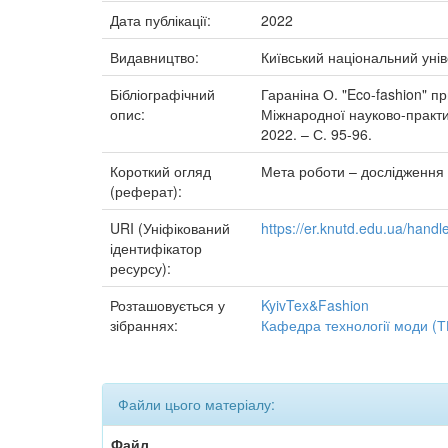
Дата публікації:
2022
Видавництво:
Київський національний унів
Бібліографічний
Гараніна О. "Eco-fashion" п
опис:
Міжнародної науково-практич
2022. – С. 95-96.
Короткий огляд
Мета роботи – дослідження п
(реферат):
URI (Уніфікований
https://er.knutd.edu.ua/han
ідентифікатор
ресурсу):
Розташовується у
KyivTex&Fashion
зібраннях:
Кафедра технології моди (
Файли цього матеріалу:
Файл