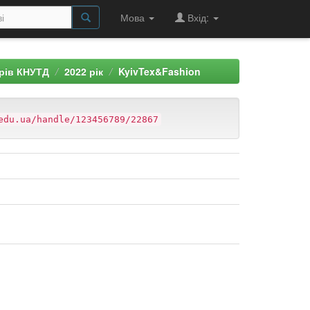
Мова
Вхід:
арів КНУТД
2022 рік
KyivTex&Fashion
edu.ua/handle/123456789/22867