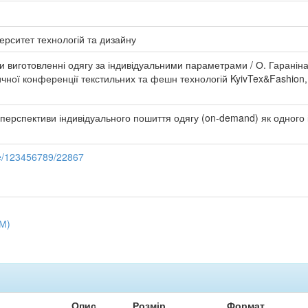
ерситет технологій та дизайну
ри виготовленні одягу за індивідуальними параметрами / О. Гараніна,
ної конференції текстильних та фешн технологій KyivTex&Fashion, м
ерспективи індивідуального пошиття одягу (on-demand) як одного із
dle/123456789/22867
ТМ)
Опис
Розмір
Формат