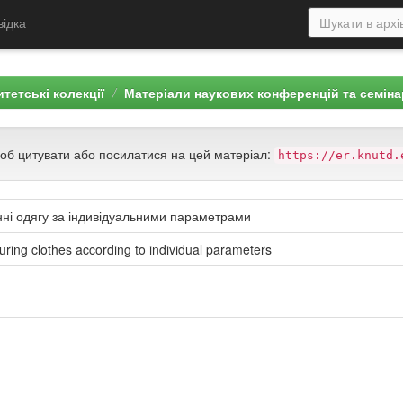
відка
тетські колекції
Матеріали наукових конференцій та семін
щоб цитувати або посилатися на цей матеріал:
https://er.knutd.
енні одягу за індивідуальними параметрами
ring clothes according to individual parameters