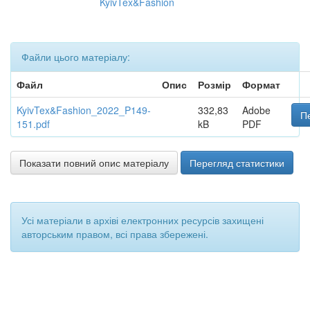
KyivTex&Fashion
Файли цього матеріалу:
Файл
Опис
Розмір
Формат
KyivTex&Fashion_2022_P149-
332,83
Adobe
П
151.pdf
kB
PDF
Показати повний опис матеріалу
Перегляд статистики
Усі матеріали в архіві електронних ресурсів захищені
авторським правом, всі права збережені.