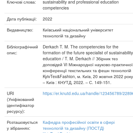
Ключові слова:
sustainability and professional education
competencies
Дата публікації:
2022
Видавництво:
Київський національний університет
технологій та дизайну
Бібліографічний
Derkach T. M. The competencies for the
опис:
formation of the future specialist of sustainability
education / T. M. Derkach // Збірник тез
доповідей VІ Міжнародної науково-практичної
конференції текстильних та фешн технологій
KyivTex&Fashion, м. Київ, 20 жовтня 2022 року
– Київ : КНУТД, 2022. – С. 149-151.
URI
https://er.knutd.edu.ua/handle/123456789/2289
(Уніфікований
ідентифікатор
ресурсу):
Розташовується
Кафедра професійної освіти в сфері
у зібраннях:
технологій та дизайну (ПОСТД)