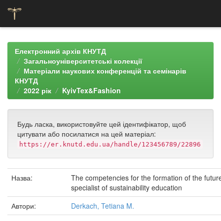
Skip
navigation
Електронний архів КНУТД
Загальноуніверситетські колекції
Матеріали наукових конференцій та семінарів
КНУТД
2022 рік
KyivTex&Fashion
Будь ласка, використовуйте цей ідентифікатор, щоб
цитувати або посилатися на цей матеріал:
https://er.knutd.edu.ua/handle/123456789/22896
Назва:
The competencies for the formation of the futur
specialist of sustainability education
Автори:
Derkach, Tetiana M.