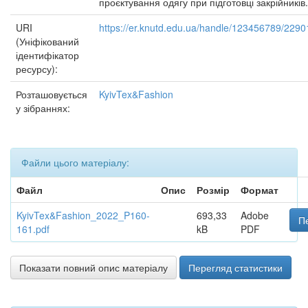
проєктування одягу при підготовці закрійників.
URI
https://er.knutd.edu.ua/handle/123456789/2290
(Уніфікований
ідентифікатор
ресурсу):
Розташовується
KyivTex&Fashion
у зібраннях:
Файли цього матеріалу:
Файл
Опис
Розмір
Формат
KyivTex&Fashion_2022_P160-
693,33
Adobe
П
161.pdf
kB
PDF
Показати повний опис матеріалу
Перегляд статистики