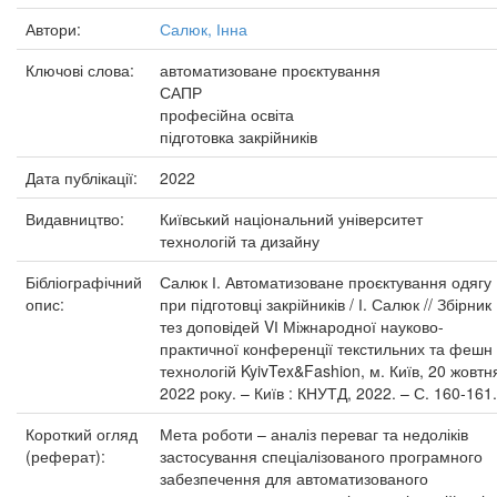
Автори:
Салюк, Інна
Ключові слова:
автоматизоване проєктування
САПР
професійна освіта
підготовка закрійників
Дата публікації:
2022
Видавництво:
Київський національний університет
технологій та дизайну
Бібліографічний
Салюк І. Автоматизоване проєктування одягу
опис:
при підготовці закрійників / І. Салюк // Збірник
тез доповідей VІ Міжнародної науково-
практичної конференції текстильних та фешн
технологій KyivTex&Fashion, м. Київ, 20 жовтн
2022 року. – Київ : КНУТД, 2022. – С. 160-161.
Короткий огляд
Мета роботи – аналіз переваг та недоліків
(реферат):
застосування спеціалізованого програмного
забезпечення для автоматизованого