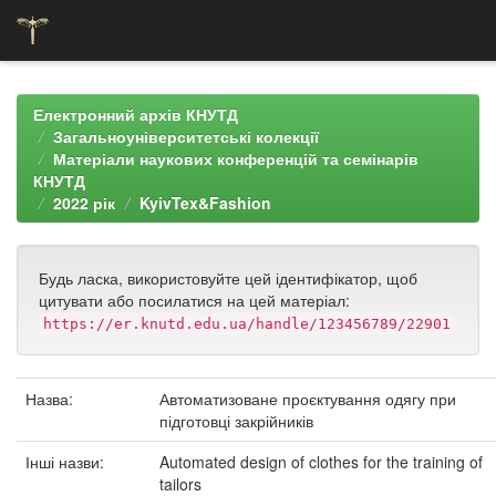
Skip
navigation
Електронний архів КНУТД
Загальноуніверситетські колекції
Матеріали наукових конференцій та семінарів
КНУТД
2022 рік
KyivTex&Fashion
Будь ласка, використовуйте цей ідентифікатор, щоб
цитувати або посилатися на цей матеріал:
https://er.knutd.edu.ua/handle/123456789/22901
Назва:
Автоматизоване проєктування одягу при
підготовці закрійників
Інші назви:
Automated design of clothes for the training of
tailors