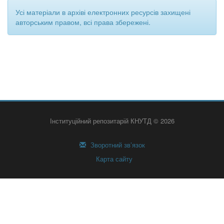
Усі матеріали в архіві електронних ресурсів захищені
авторським правом, всі права збережені.
Інституційний репозитарій КНУТД © 2026
Зворотний зв’язок
Карта сайту