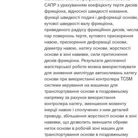
САПР з урахуванням коефіцієнту тертя дисків
фрикціона, відносної швидкості ковзання,
функції швидкості подачі і деформації основи,
кутової швидкості валу фрикціона,
приведеного радіусу фрикційних дисків, числ
пар поверхонь тертя, кутового прискорення
навою, прискорення деформації основи,
діаметру навою, натягу основи, жорсткості
основи в зоні навивки, сили притиснення
дисків фрикціона. Результати дипломної
магістерської роботи можна використовувати
для зниження амплітуди автоколивань натягу
основи при використанні контролера TCSM
системи керування на машинах для
транспортування основи в поздовжньому
напрямку за рахунок використання
контролера натягу, зменшення моменту
інерції навою і сполучених з ним деталей
приводу, збільшення жорсткості основи в зоні
навивки, що дозволить зменшити обриви
ниток основи в робочій зоні машин для
транспортування основи в поздовжньому