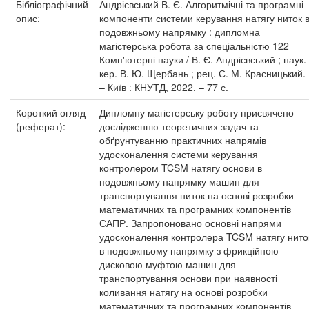
Бібліографічний
Андрієвський В. Є. Алгоритмічні та програмні
опис:
компоненти системи керування натягу ниток 
подовжньому напрямку : дипломна
магістерська робота за спеціальністю 122
Комп'ютерні науки / В. Є. Андрієвський ; наук.
кер. В. Ю. Щербань ; рец. С. М. Красницький.
– Київ : КНУТД, 2022. – 77 с.
Короткий огляд
Дипломну магістерську роботу присвячено
(реферат):
дослідженню теоретичних задач та
обґрунтуванню практичних напрямів
удосконалення системи керування
контролером TCSM натягу основи в
подовжньому напрямку машин для
транспортування ниток на основі розробки
математичних та програмних компонентів
САПР. Запропоновано основні напрями
удосконалення контролера TCSM натягу нито
в подовжньому напрямку з фрикційною
дисковою муфтою машин для
транспортування основи при наявності
коливання натягу на основі розробки
математичних та програмних компонентів