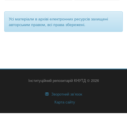
Усі матеріали в архіві електронних ресурсів захищені
авторським правом, всі права збережені.
Інституційний репозитарій КНУТД © 2026
Зворотний зв’язок
Карта сайту