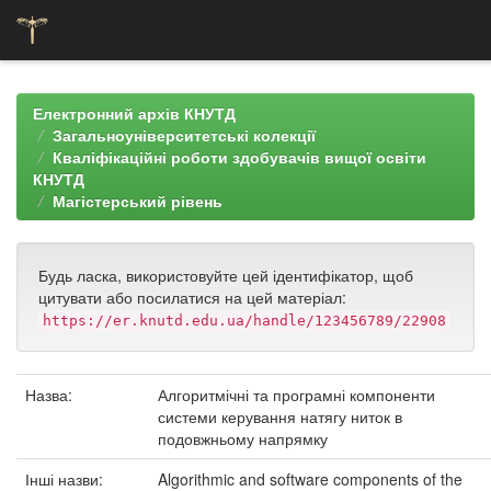
Skip
navigation
Електронний архів КНУТД
Загальноуніверситетські колекції
Кваліфікаційні роботи здобувачів вищої освіти
КНУТД
Магістерський рівень
Будь ласка, використовуйте цей ідентифікатор, щоб
цитувати або посилатися на цей матеріал:
https://er.knutd.edu.ua/handle/123456789/22908
Назва:
Алгоритмічні та програмні компоненти
системи керування натягу ниток в
подовжньому напрямку
Інші назви:
Algorithmic and software components of the