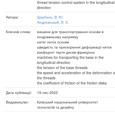
thread tension control system in the longitudinal
direction
Автори:
Щербань, В. Ю.
Андрієвський, В. Є.
Ключові слова:
машини для транспортування основи в
поздовжньому напрямку
натяг ниток основи
швидкість та прискорення деформації ниток
коефіцієнт тертя дисків фрикціона
machines for transporting the base in the
longitudinal direction
the tension of the base threads
the speed and acceleration of the deformation o
the threads
the coefficient of friction of the friction disks
Дата публікації:
19-лис-2022
Видавництво:
Київський національний університет
технологій та дизайну