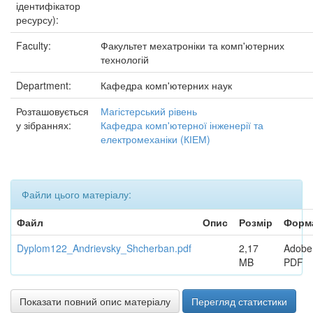
ідентифікатор
ресурсу):
Faculty:
Факультет мехатроніки та комп'ютерних
технологій
Department:
Кафедра комп'ютерних наук
Розташовується
Магістерський рівень
у зібраннях:
Кафедра комп'ютерної інженерії та
електромеханіки (КІЕМ)
Файли цього матеріалу:
Файл
Опис
Розмір
Форм
Dyplom122_Andrievsky_Shcherban.pdf
2,17
Adobe
MB
PDF
Показати повний опис матеріалу
Перегляд статистики