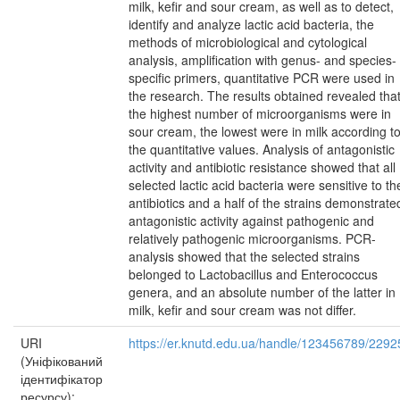
milk, kefir and sour cream, as well as to detect,
identify and analyze lactic acid bacteria, the
methods of microbiological and cytological
analysis, amplification with genus- and species-
specific primers, quantitative PCR were used in
the research. The results obtained revealed tha
the highest number of microorganisms were in
sour cream, the lowest were in milk according t
the quantitative values. Analysis of antagonistic
activity and antibiotic resistance showed that all
selected lactic acid bacteria were sensitive to th
antibiotics and a half of the strains demonstrate
antagonistic activity against pathogenic and
relatively pathogenic microorganisms. PCR-
analysis showed that the selected strains
belonged to Lactobacillus and Enterococcus
genera, and an absolute number of the latter in
milk, kefir and sour cream was not differ.
URI
https://er.knutd.edu.ua/handle/123456789/2292
(Уніфікований
ідентифікатор
ресурсу):