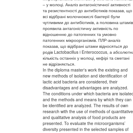
– у молоці. Аналіз антагоністичної активності
та резистентності до антибіотиків показав, що
всі відібрані молочнокислі бактерії були
чутливими до антибіотиків, а половина штамів
проявила антагоністичну активність по
відношенню до патогенних та умовно
патогенних мікроорганізмів. ПЛР-аналіз
показав, що відібрані штами відносяться до
родів Lactobacillus i Enterococcus, а абсолютн
кількість останніх у молоці, кефірі та сметані
не відрізняється.
In the diploma master's work the existing and
new methods of isolation and identification of
lactic acid bacteria are considered, their
disadvantages and advantages are analyzed.
The conditions under which bacteria are isolate
and the methods and means by which they can
be identified are analyzed. The results of own
research with the use of methods of quantitative
and qualitative analysis of food products are
presented. To evaluate the microorganisms’
diversity presented in the selected samples of