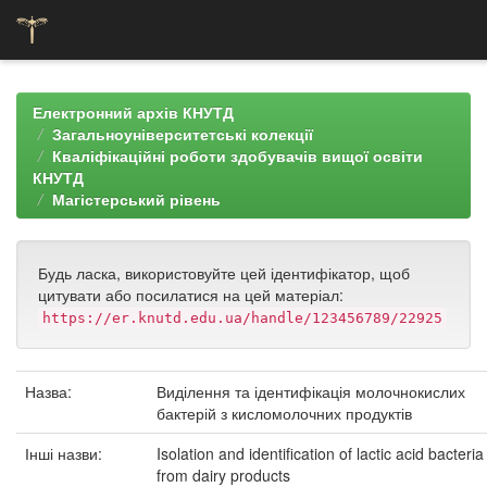
Skip
navigation
Електронний архів КНУТД
Загальноуніверситетські колекції
Кваліфікаційні роботи здобувачів вищої освіти
КНУТД
Магістерський рівень
Будь ласка, використовуйте цей ідентифікатор, щоб
цитувати або посилатися на цей матеріал:
https://er.knutd.edu.ua/handle/123456789/22925
Назва:
Виділення та ідентифікація молочнокислих
бактерій з кисломолочних продуктів
Інші назви:
Isolation and identification of lactic acid bacteria
from dairy products