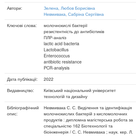
Автори:
Зелена, Любов Борисівна
Невмивака, Сабріна Сергіївна
Ключові слова:
молочнокислі бактерії
резистентність до антибіотиків
ПЛР-аналіз
lactic acid bacteria
Lactobacillus
Enterococcus
antibiotic resistance
PCR-analysis
Дата публікації:
2022
Видавництво:
Київський національний університет
технологій та дизайну
Бібліографічний
Невмивака С. С. Виділення та ідентифікація
опис:
молочнокислих бактерій з кисломолочних
продуктів : дипломна магістерська робота за
спеціальністю 162 Біотехнології та
біоінженерія / С. С. Невмивака ; наук. кер. Л.