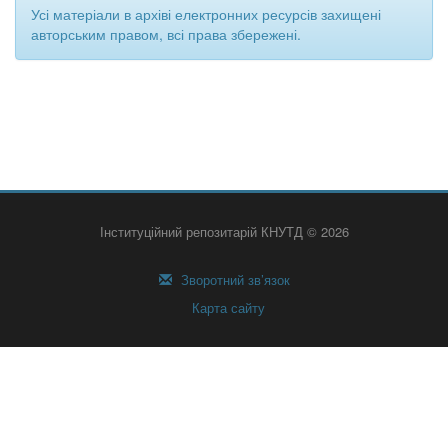
Усі матеріали в архіві електронних ресурсів захищені
авторським правом, всі права збережені.
Інституційний репозитарій КНУТД © 2026
Зворотний зв’язок
Карта сайту