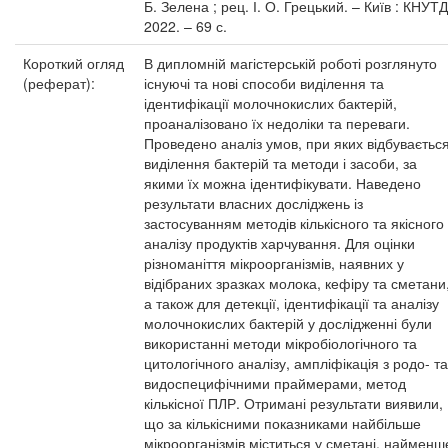
Б. Зелена ; рец. І. О. Грецький. – Київ : КНУТД
2022. – 69 с.
Короткий огляд
В дипломній магістерській роботі розглянуто
(реферат):
існуючі та нові способи виділення та
ідентифікації молочнокислих бактерій,
проаналізовано їх недоліки та переваги.
Проведено аналіз умов, при яких відбуваєтьс
виділення бактерій та методи і засоби, за
якими їх можна ідентифікувати. Наведено
результати власних досліджень із
застосуванням методів кількісного та якісного
аналізу продуктів харчування. Для оцінки
різноманіття мікроорганізмів, наявних у
відібраних зразках молока, кефіру та сметани
а також для детекції, ідентифікації та аналізу
молочнокислих бактерій у дослідженні були
використанні методи мікробіологічного та
цитологічного аналізу, ампліфікація з родо- та
видоспецифічними праймерами, метод
кількісної ПЛР. Отримані результати виявили,
що за кількісними показниками найбільше
мікроорганізмів міститься у сметані, найменш