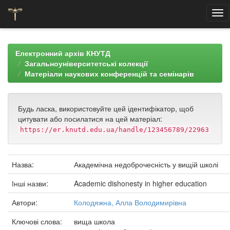
Skip
navigation
Електронний архів КНУТД
Загальноуніверситетські колекції
Матеріали наукових конференцій та семінарів
Будь ласка, використовуйте цей ідентифікатор, щоб
цитувати або посилатися на цей матеріал:
https://er.knutd.edu.ua/handle/123456789/22963
Назва:
Академічна недоброчесність у вищій школі
Інші назви:
Academic dishonesty in higher education
Автори:
Колодяжна, Алла Володимирівна
Ключові слова:
вища школа