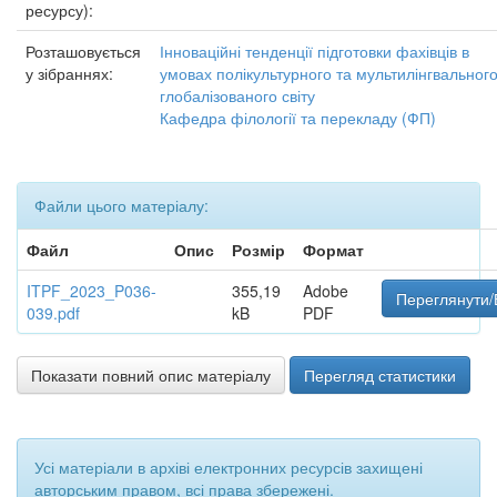
ресурсу):
Розташовується
Інноваційні тенденції підготовки фахівців в
у зібраннях:
умовах полікультурного та мультилінгвальног
глобалізованого світу
Кафедра філології та перекладу (ФП)
Файли цього матеріалу:
Файл
Опис
Розмір
Формат
ITPF_2023_P036-
355,19
Adobe
Переглянути/
039.pdf
kB
PDF
Показати повний опис матеріалу
Перегляд статистики
Усі матеріали в архіві електронних ресурсів захищені
авторським правом, всі права збережені.