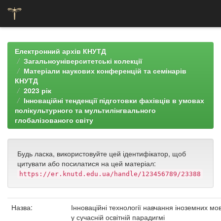
Skip
navigation
Електронний архів КНУТД
Загальноуніверситетські колекції
Матеріали наукових конференцій та семінарів
КНУТД
2023 рік
Інноваційні тенденції підготовки фахівців в умовах
полікультурного та мультилінгвального
глобалізованого світу
Будь ласка, використовуйте цей ідентифікатор, щоб
цитувати або посилатися на цей матеріал:
https://er.knutd.edu.ua/handle/123456789/23388
Назва:
Інноваційні технології навчання іноземних мо
у сучасній освітній парадигмі