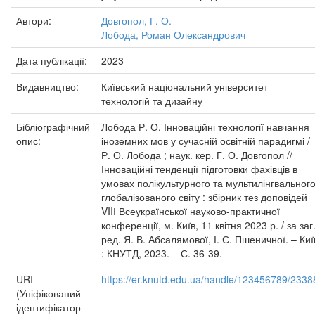
Автори:
Довгопол, Г. О.
Лобода, Роман Олександрович
Дата публікації:
2023
Видавництво:
Київський національний університет
технологій та дизайну
Бібліографічний
Лобода Р. О. Інноваційні технології навчання
опис:
іноземних мов у сучасній освітній парадигмі /
Р. О. Лобода ; наук. кер. Г. О. Довгопол //
Інноваційні тенденції підготовки фахівців в
умовах полікультурного та мультилінгвальног
глобалізованого світу : збірник тез доповідей
VIIІ Всеукраїнської науково-практичної
конференції, м. Київ, 11 квітня 2023 р. / за заг
ред. Я. В. Абсалямової, І. С. Пшеничної. – Киї
: КНУТД, 2023. – С. 36-39.
URI
https://er.knutd.edu.ua/handle/123456789/2338
(Уніфікований
ідентифікатор