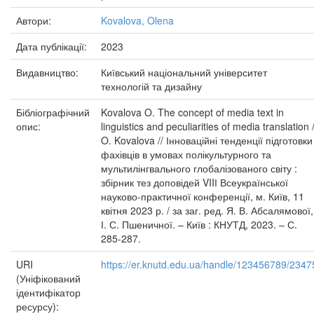
Автори:
Kovalova, Olena
Дата публікації:
2023
Видавництво:
Київський національний університет
технологій та дизайну
Бібліографічний
Kovalova O. The concept of media text in
опис:
linguistics and peculiarities of media translation 
O. Kovalova // Інноваційні тенденції підготовки
фахівців в умовах полікультурного та
мультилінгвального глобалізованого світу :
збірник тез доповідей VIIІ Всеукраїнської
науково-практичної конференції, м. Київ, 11
квітня 2023 р. / за заг. ред. Я. В. Абсалямової,
І. С. Пшеничної. – Київ : КНУТД, 2023. – С.
285-287.
URI
https://er.knutd.edu.ua/handle/123456789/2347
(Уніфікований
ідентифікатор
ресурсу):