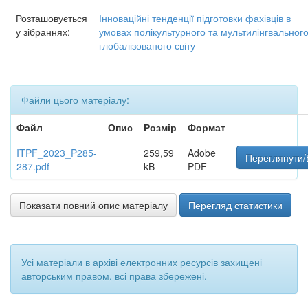
Розташовується
Інноваційні тенденції підготовки фахівців в
у зібраннях:
умовах полікультурного та мультилінгвальног
глобалізованого світу
Файли цього матеріалу:
Файл
Опис
Розмір
Формат
ITPF_2023_P285-
259,59
Adobe
Переглянути/
287.pdf
kB
PDF
Показати повний опис матеріалу
Перегляд статистики
Усі матеріали в архіві електронних ресурсів захищені
авторським правом, всі права збережені.