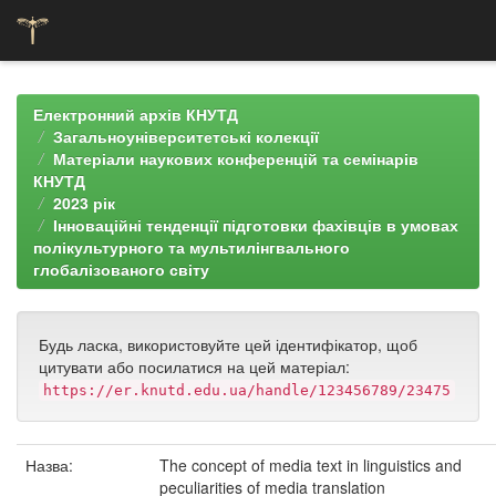
Skip
navigation
Електронний архів КНУТД
Загальноуніверситетські колекції
Матеріали наукових конференцій та семінарів
КНУТД
2023 рік
Інноваційні тенденції підготовки фахівців в умовах
полікультурного та мультилінгвального
глобалізованого світу
Будь ласка, використовуйте цей ідентифікатор, щоб
цитувати або посилатися на цей матеріал:
https://er.knutd.edu.ua/handle/123456789/23475
Назва:
The concept of media text in linguistics and
peculiarities of media translation