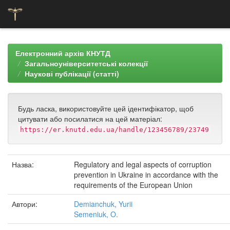
Skip
navigation
Електронний архів КНУТД
Загальноуніверситетські колекції
Наукові публікації (статті)
Будь ласка, використовуйте цей ідентифікатор, щоб
цитувати або посилатися на цей матеріал:
https://er.knutd.edu.ua/handle/123456789/23749
Назва:
Regulatory and legal aspects of corruption
prevention in Ukraine in accordance with the
requirements of the European Union
Автори:
Demianchuk, Yurii
Semeniuk, O.