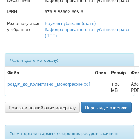
Department:
Кафедра приватного та публічного права
ISBN:
979-8-88992-698-6
Розташовується
Наукові публікації (статті)
у зібраннях:
Кафедра приватного та публічного права
(ППП)
Файли цього матеріалу:
Файл
Опис
Розмір
Фо
розділ_до_Колективної_монографії+.pdf
1,83
Ado
MB
PD
Показати повний опис матеріалу
Перегляд статистики
Усі матеріали в архіві електронних ресурсів захищені