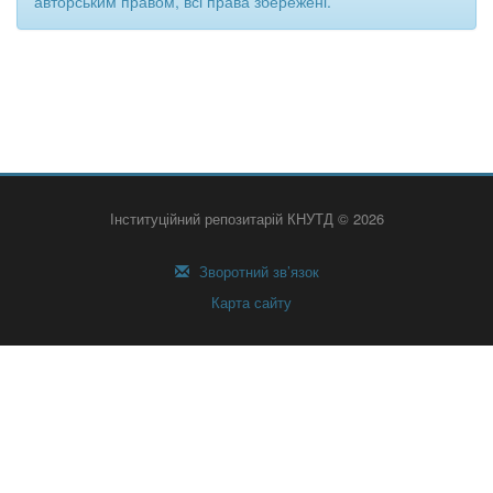
авторським правом, всі права збережені.
Інституційний репозитарій КНУТД © 2026
Зворотний зв’язок
Карта сайту