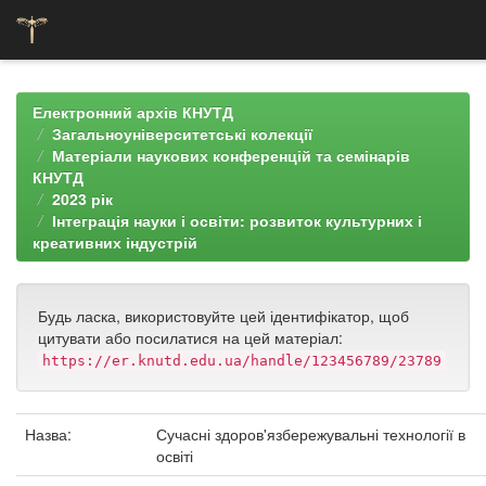
Skip
navigation
Електронний архів КНУТД
Загальноуніверситетські колекції
Матеріали наукових конференцій та семінарів
КНУТД
2023 рік
Інтеграція науки і освіти: розвиток культурних і
креативних індустрій
Будь ласка, використовуйте цей ідентифікатор, щоб
цитувати або посилатися на цей матеріал:
https://er.knutd.edu.ua/handle/123456789/23789
Назва:
Сучасні здоров'язбережувальні технології в
освіті