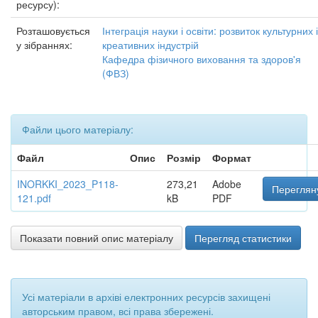
ресурсу):
Розташовується
Інтеграція науки і освіти: розвиток культурних і
у зібраннях:
креативних індустрій
Кафедра фізичного виховання та здоров'я
(ФВЗ)
Файли цього матеріалу:
Файл
Опис
Розмір
Формат
INORKKI_2023_P118-
273,21
Adobe
Перегляну
121.pdf
kB
PDF
Показати повний опис матеріалу
Перегляд статистики
Усі матеріали в архіві електронних ресурсів захищені
авторським правом, всі права збережені.