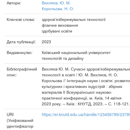
Автори:
Вихляєв, Ю. М.
Корольова, Н. О.
Ключові слова:
здоров'язбережувальні технології
фізичне виховання
здобувачі освіти
Дата публікації:
2023
Видавництво:
Київський національний університет
технологій та дизайну
Бібліографічний
Вихляєв Ю. М. Сучасні здоров'язбережувальн
опис:
технології в освіті / Ю. М. Вихляєв, Н. О.
Корольова // Інтеграція науки і освіти: розвито
культурних і креативних індустрій : збірник
матеріалів ІІ Всеукраїнської науково-
практичної конференції, м. Київ, 14 квітня
2023 року. – Київ : КНУТД, 2023. – С. 118-121.
URI
https://er.knutd.edu.ua/handle/123456789/2378
(Уніфікований
ідентифікатор