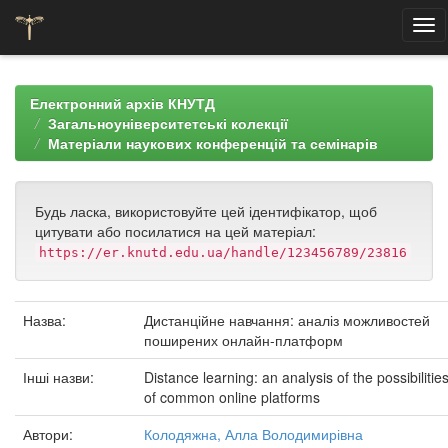
Skip
navigation
Електронний архів КНУТД
Загальноуніверситетські колекції
Матеріали наукових конференцій та семінарів
Будь ласка, використовуйте цей ідентифікатор, щоб
цитувати або посилатися на цей матеріал:
https://er.knutd.edu.ua/handle/123456789/23816
Назва:
Дистанційне навчання: аналіз можливостей
поширених онлайн-платформ
Інші назви:
Distance learning: an analysis of the possibilitie
of common online platforms
Автори:
Колодяжна, Алла Володимирівна